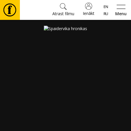
Ienākt
Atrast filmu
Menu
Filmas
🎵
Biļetes
Kultūra
Pasākumi
Ziņas