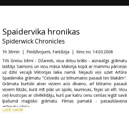
Dāvanu
kartes
Uzkodas
Spaidervika hronikas
Spiderwick Chronicles
B2B
1h 36min
|
Piedzīvojumi, Fantāzija
|
Kino no:
14.03.2008
Kino
Trīs Greisu bērni - Džareds, viņa dvīņu brālis - aizrautīgs grāmatu
lasītājs Saimons un viņu māsa Malorija kopā ar mammu pārceļas
Klubs
uz dzīvi vecajā Viktorijas laika namā. Nejauši viņi uziet Artūra
Spaidervika grāmatu "Ceļvedis uz brīnumaino pasauli tev blakām".
Grāmata burtiski atver viņiem acis dīvaino, arī bīstamo pasauli
viņiem līdzās, kurā mīt pūķi un spoki, laumiņas, fejas un elfi. Viņu
ceļi krustojas ar cilvēkēdāju, kurš par katru cenu cenšas iegūt savā
īpašumā maģisko grāmatu. Filmas pamatā - pasaulslavena
grāmatu sērija.
Lasīt vairāk
Lomās: David Strathairn, Freddie Highmore, Sarah Bolger, Mary-
Louise Parker, Nick Nolte, Martin Short, Joan Plowright, Izabella