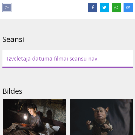
Miko, Andrew McCarthy
Directed by Mark Waters
Filma angļu valodā ar subtitriem latviešu un krievu valodā.
Seansi
Izplatītājs:
Paramount Pictures International
Izvēlētajā datumā filmai seansu nav.
Bildes