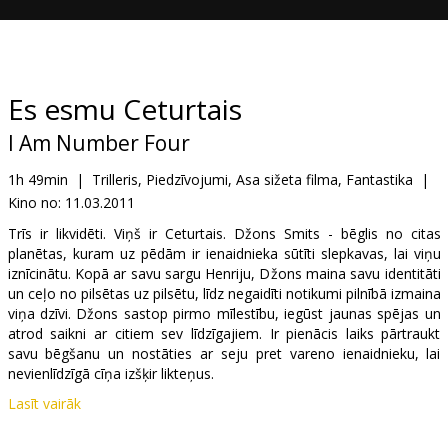
Dāvanu
kartes
Uzkodas
Es esmu Ceturtais
I Am Number Four
B2B
1h 49min
|
Trilleris, Piedzīvojumi, Asa sižeta filma, Fantastika
|
Kino no:
11.03.2011
Kino
Klubs
Trīs ir likvidēti. Viņš ir Ceturtais. Džons Smits - bēglis no citas
planētas, kuram uz pēdām ir ienaidnieka sūtīti slepkavas, lai viņu
iznīcinātu. Kopā ar savu sargu Henriju, Džons maina savu identitāti
un ceļo no pilsētas uz pilsētu, līdz negaidīti notikumi pilnībā izmaina
viņa dzīvi. Džons sastop pirmo mīlestību, iegūst jaunas spējas un
atrod saikni ar citiem sev līdzīgajiem. Ir pienācis laiks pārtraukt
savu bēgšanu un nostāties ar seju pret vareno ienaidnieku, lai
nevienlīdzīgā cīņa izšķir likteņus.
Lasīt vairāk
Lomās: Alex Pettyfer, Timothy Olyphant, Teresa Palmer, Dianna
Agron, Kevin Durand, Callan McAuliffe