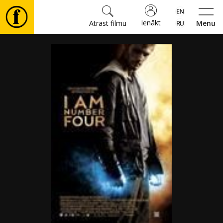
Ienākt
Atrast filmu
Menu
Filmas
🎵
Biļetes
Kultūra
Pasākumi
Ziņas