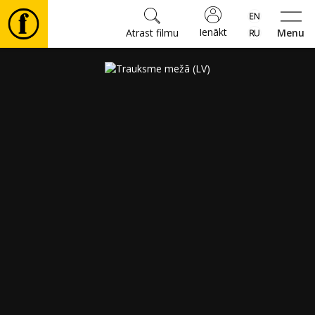
Ienākt
Atrast filmu
Menu
Filmas
🎵
Biļetes
Kultūra
Pasākumi
Ziņas