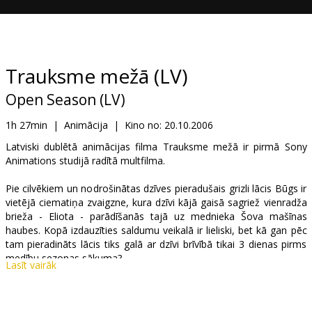
Dāvanu
kartes
Uzkodas
Trauksme mežā (LV)
Open Season (LV)
B2B
1h 27min
|
Animācija
|
Kino no:
20.10.2006
Kino
Latviski dublētā animācijas filma Trauksme mežā ir pirmā Sony
Animations studijā radītā multfilma.
Klubs
Pie cilvēkiem un nodrošinātas dzīves pieradušais grizli lācis Būgs ir
vietējā ciematiņa zvaigzne, kura dzīvi kājā gaisā sagriež vienradža
brieža - Eliota - parādīšanās tajā uz mednieka Šova mašīnas
haubes. Kopā izdauzīties saldumu veikalā ir lieliski, bet kā gan pēc
tam pieradināts lācis tiks galā ar dzīvi brīvībā tikai 3 dienas pirms
medību sezonas sākuma?
Lasīt vairāk
Lomas ieskaņojuši: Andris Bērziņš, Armands Berķis, Dita Lūriņa,
Uldis Dumpis, Gunārs Placēns