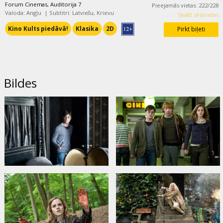
Forum Cinemas, Auditorija 7
Pieejamās vietas
:
222
/
228
Valoda: Angļu
|
Subtitri: Latviešu, Krievu
Skatīt sēdvietas
Kino Kults piedāvā!
Klasika
2D
Pirkt biļeti
Bildes