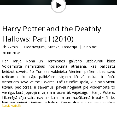
Dāvanu
kartes
Uzkodas
Harry Potter and the Deathly
Hallows: Part I (2010)
B2B
2h 27min
|
Piedzīvojumi, Mistika, Fantāzija
|
Kino no:
30.08.2026
Kino
Klubs
Par Harija, Rona un Hermiones galveno uzdevumu kļūst
Voldemorta nemirstības noslēpuma atrašana, kas palīdzētu
beidzot uzveikt šo Tumsas valdnieku. Vieniem pašiem, bez savu
uzticamo skolotāju palīdzības, viņiem kā vēl nekad ir jābūt
vienotiem savā vēlmē uzvarēt. Taču tumšie spēki, kuri svin vienu
uzvaru pēc otras, ir saņēmuši pavēli nogādāt pie Voldemorta to
vienīgo, kurš joprojām viņam ir visvairāk vajadzīgs - Hariju Poteru.
Liktenīgā cīņa vairs nav aiz kalniem un mazākumā ir palikuši tie,
kuri var sniegt Harijam atbalstu. Savus draugus un ienaidniekus
Lasīt vairāk
viņš ierauga pavisam citādā gaismā, jo Ļaunā un Labā robežas
iegūst aizvien neskaidrākus apveidus...