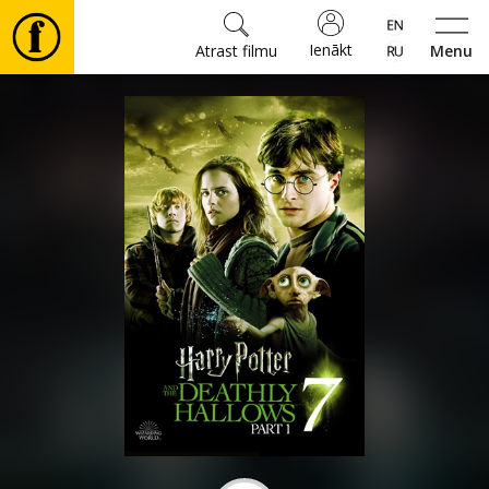
Ienākt
Atrast filmu
Menu
Filmas
🎵
Biļetes
Kultūra
Pasākumi
Ziņas