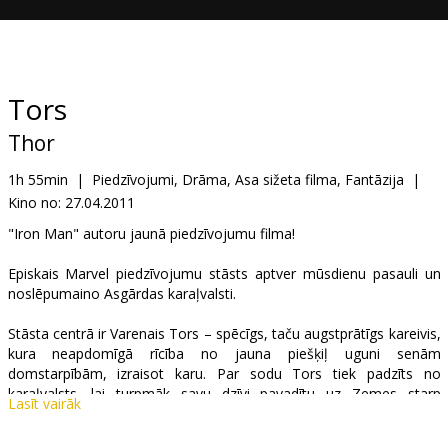
Dāvanu
kartes
Uzkodas
Tors
Thor
B2B
1h 55min
|
Piedzīvojumi, Drāma, Asa sižeta filma, Fantāzija
|
Kino no:
27.04.2011
Kino
Klubs
"Iron Man" autoru jaunā piedzīvojumu filma!
Episkais Marvel piedzīvojumu stāsts aptver mūsdienu pasauli un
noslēpumaino Asgārdas karaļvalsti.
Stāsta centrā ir Varenais Tors – spēcīgs, taču augstprātīgs kareivis,
kura neapdomīgā rīcība no jauna piešķiļ uguni senām
domstarpībām, izraisot karu. Par sodu Tors tiek padzīts no
karaļvalsts, lai turpmāk savu dzīvi pavadītu uz Zemes starp
Lasīt vairāk
cilvēkiem. Taču tieši šeit viņš uzzinās, ko nozīmē būt īstenam
varonim, kad bīstamākais ienaidnieks no viņa pasaules sūta savus