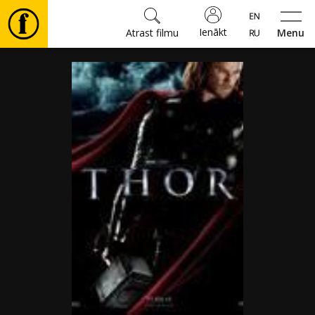
Ienākt
Atrast filmu
Menu
Filmas
🎵
Biļetes
Kultūra
Pasākumi
Ziņas