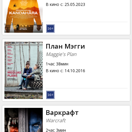
Кинозакуски
В кино с
:
25.05.2023
B2B
Клуб
План Мэгги
Maggie's Plan
1час 38мин
В кино с
:
14.10.2016
Варкрафт
Warcraft
2час 3мин