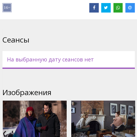
Pежиссер :
Rebecca Miller
В ролях:
Greta Gerwig
,
Ethan Hawke
,
Bill Hader
,
Maya Rudolph
,
Travis Fimmel
,
Julianne Moore
Сайты:
IMDB
,
Официальный сайт
,
Facebook
Сеансы
На выбранную дату сеансов нет
Изображения