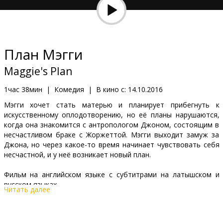
Кинозакуски
B2B
План Мэгги
Клуб
Maggie's Plan
1час 38мин
|
Комедия
|
В кино с:
14.10.2016
Мэгги хочет стать матерью и планирует прибегнуть к
искусственному оплодотворению, но её планы нарушаются,
когда она знакомится с антропологом Джоном, состоящим в
несчастливом браке с Жоржеттой. Мэгги выходит замуж за
Джона, но через какое-то время начинает чувствовать себя
несчастной, и у неё возникает новый план.
Фильм на английском языке с субтитрами на латышском и
русском языках.
Читать далее
Дистрибьютор:
Latvian Theatrical Distribution