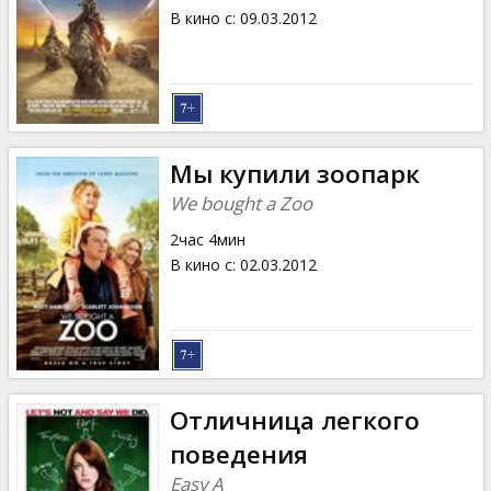
В кино с
:
09.03.2012
Мы купили зоопарк
We bought a Zoo
2час 4мин
В кино с
:
02.03.2012
Отличница легкого
поведения
Easy A