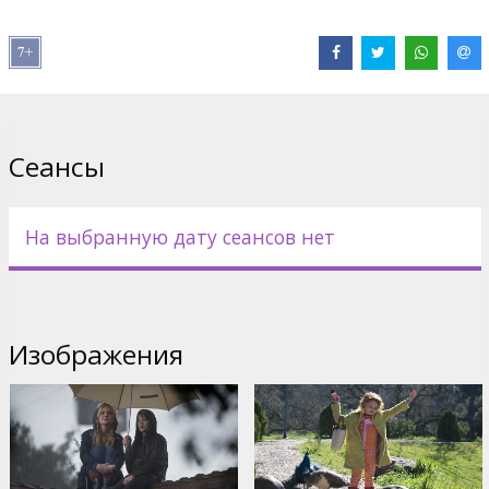
Дистрибьютор:
Forum Cinemas, SIA
Pежиссер :
Cameron Crowe
В ролях:
Matt Damon
,
Scarlett Johansson
,
Thomas Haden
Church
,
Colin Ford
,
Maggie Elizabeth Jones
Сеансы
На выбранную дату сеансов нет
Изображения