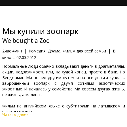
Кинозакуски
B2B
Мы купили зоопарк
Клуб
We bought a Zoo
2час 4мин
|
Комедия, Драма, Фильм для всей семьи
|
В
кино с:
02.03.2012
Нормальные люди обычно вкладывают деньги в драгметаллы,
акции, недвижимость или, на худой конец, просто в банк. Но
Бенджамин Ми пошел другим путем и на все деньги купил ...
заброшенный зоопарк с двумя сотнями экзотических
животных. И началась у семейства Ми совсем другая жизнь,
не жизнь, а малина...
Фильм на английском языке с субтитрами на латышском и
русском языках
Читать далее