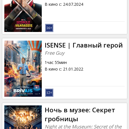
Кинозакуски
В кино с
:
24.07.2024
B2B
Клуб
ISENSE | Главный герой
Free Guy
1час 55мин
В кино с
:
21.01.2022
Ночь в музее: Секрет
гробницы
Night at the Museum: Secret of the