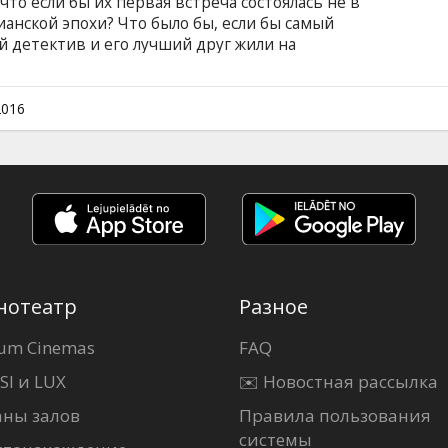
что если бы их первая встреча состоялась не в
ианской эпохи? Что было бы, если бы самый
детектив и его лучший друг жили на
возов, кэбов, цилиндров и сюртуков?
атров "Шерлока" образца 1895 года! ФИЛЬМ
СУБТИТРОВ.
2016
нотеатр
Разное
um Cinemas
FAQ
SI и LUX
✉️ Новостная рассылка
аны залов
Правила пользования
системы