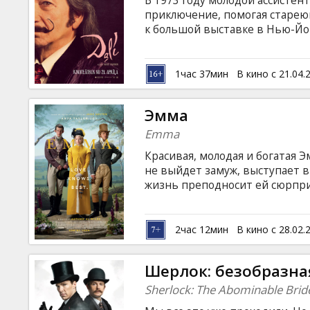
В 1973 году молодой ассистент
Кинозакуски
приключение, помогая старею
к большой выставке в Нью-Йор
на латышском и русском языках
B2B
1час 37мин
В кино с 21.04.
Клуб
Эмма
Emma
Красивая, молодая и богатая Э
не выйдет замуж, выступает в 
жизнь преподносит ей сюрпри
свою подругу Гарриет выходит
Элтоном. Но тот влюбляется в
субтитрами на латышском и ру
2час 12мин
В кино с 28.02.
Шерлок: безобразна
Sherlock: The Abominable Brid