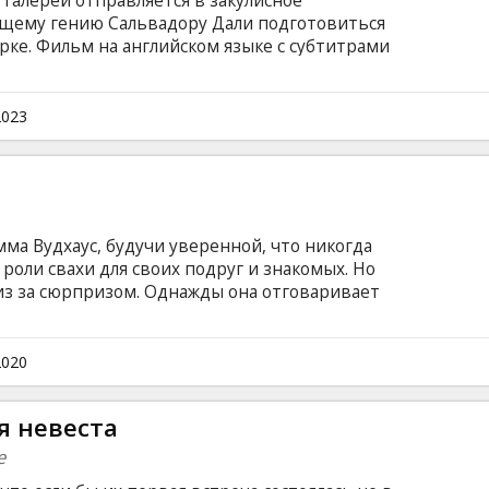
 галереи отправляется в закулисное
щему гению Сальвадору Дали подготовиться
ке. Фильм на английском языке с субтитрами
.
2023
мма Вудхаус, будучи уверенной, что никогда
роли свахи для своих подруг и знакомых. Но
з за сюрпризом. Однажды она отговаривает
ь замуж за фермера и сватает её с викарием
 саму Эмму… Фильм на английском языке с
сском языках.
2020
я невеста
e