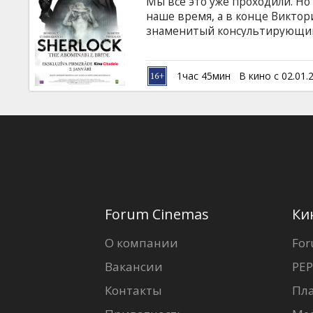
Мы все это уже проходили. Но 
наше время, а в конце Виктор
знаменитый консультирующий 
Бейкер-стрит во времена паро
Встречайте на экранах киноте
НА АНГЛИЙСКОМ ЯЗЫКЕ, БЕЗ 
1час 45мин
В кино с 02.01.
Forum Cinemas
Ки
О компании
For
Вакансии
PEP
Контакты
Пл