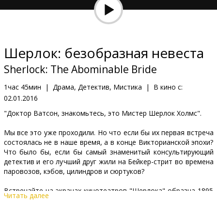
Кинозакуски
B2B
Шерлок: безобразная невеста
Клуб
Sherlock: The Abominable Bride
1час 45мин
|
Драма, Детектив, Мистика
|
В кино с:
02.01.2016
"Доктор Ватсон, знакомьтесь, это Мистер Шерлок Холмс".
Мы все это уже проходили. Но что если бы их первая встреча
состоялась не в наше время, а в конце Викторианской эпохи?
Что было бы, если бы самый знаменитый консультирующий
детектив и его лучший друг жили на Бейкер-стрит во времена
паровозов, кэбов, цилиндров и сюртуков?
Встречайте на экранах кинотеатров "Шерлока" образца 1895
Читать далее
года!