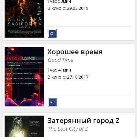
1час 53мин
В кино с
:
29.03.2019
Хорошее время
Good Time
1час 41мин
В кино с
:
27.10.2017
Затерянный город Z
The Lost City of Z