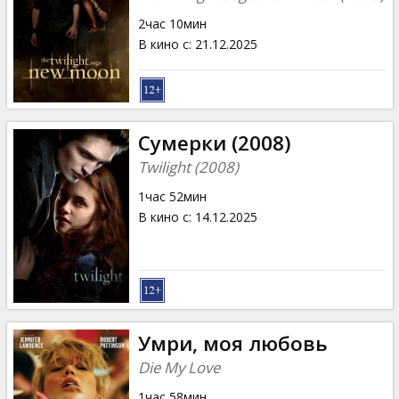
2час 10мин
В кино с
:
21.12.2025
Сумерки (2008)
Twilight (2008)
1час 52мин
В кино с
:
14.12.2025
Умри, моя любовь
Die My Love
1час 58мин