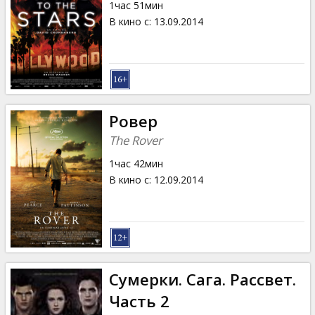
1час 51мин
В кино с
:
13.09.2014
Ровер
The Rover
1час 42мин
В кино с
:
12.09.2014
Сумерки. Сага. Рассвет.
Часть 2