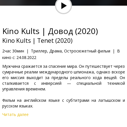
Кинозакуски
B2B
Kino Kults | Довод (2020)
Клуб
Kino Kults | Tenet (2020)
2час 30мин
|
Триллер, Драма, Остросюжетный фильм
|
В
кино с:
24.08.2022
Мужчина сражается за спасение мира. Он путешествует через
сумрачные реалии международного шпионажа, однако вскоре
его миссия выходит за пределы реального хода вещей. Он
сталкивается с инверсией — специальной техникой
управления временем.
Фильм на английском языке с субтитрами на латышском и
русском языках.
Читать далее
Дистрибьютор:
Acme Film SIA