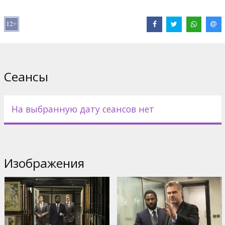
Pежиссер :
Christopher Nolan
В ролях:
John David Washington
,
Robert Pattinson
,
Elizabeth
Debicki
,
Dimple Kapadia
,
Aaron Taylor-Johnson
,
Clémence Poésy
,
Michael Caine
,
Kenneth Branagh
Сайты:
IMDB
,
Официальный сайт
,
Facebook
Сеансы
На выбранную дату сеансов нет
Изображения