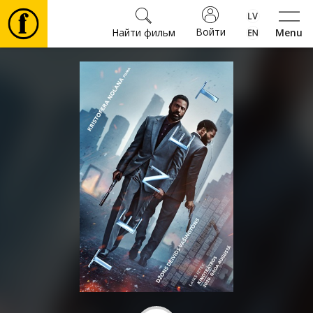
Войти
Найти фильм
Menu
Фильмы
Билеты
Культура
Мероприятия
Новости
Подарки