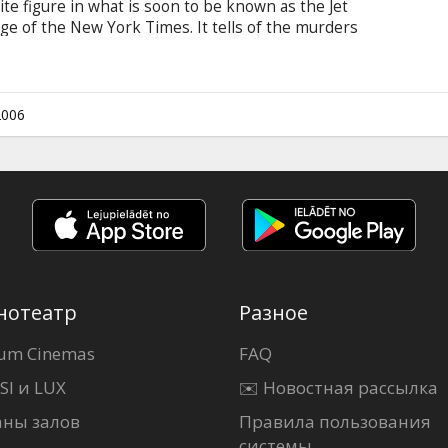
rite figure in what is soon to be known as the Jet
age of the New York Times. It tells of the murders
 farm family-the Clutters-in Holcomb, Kansas.
apers almost every day, but something about this
ents an opportunity, he believes, to test his
ds of the right writer, non-fiction can be as
2006
нотеатр
Разное
um Cinemas
FAQ
SI и LUX
✉️ Новостная рассылка
аны залов
Правила пользования
системы