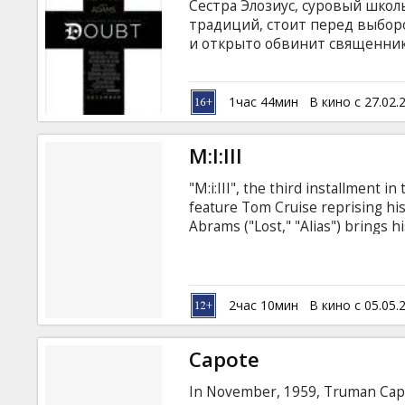
Сестра Элозиус, суровый шко
традиций, стоит перед выборо
и открыто обвинит священника
афроамериканскому ученику, и
Это глубокая, личностная бор
конце концов перерастает в в
1час 44мин
В кино с 27.02.
уединенной, «закрытой» церко
Hoffman, Meryl Streep, Amy A
M:I:III
на латышском и русском языках
"M:i:III", the third installment i
feature Tom Cruise reprising his 
Abrams ("Lost," "Alias") brings h
dollar franchise. Starring: Tom 
Laurence Fishburne, Billy Crud
Keri Russell, Maggie Q Directed b
russian subtitles.
2час 10мин
В кино с 05.05.
Capote
In November, 1959, Truman Capo