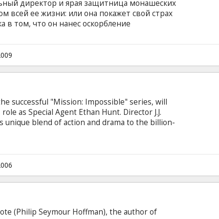
льный директор и ярая защитница монашеских
м всей ее жизни: или она покажет свой страх
 в том, что он нанес оскорбление
ли же она утаит свои подозрения и сомнения.
ьба между сестрой Элозиус и отцом Флинном в
опрос веры и справедливости в тени
2009
вной организации. В ролях: Philip Seymour
dams Фильм на английском языке с субтитрами
.
n the successful "Mission: Impossible" series, will
role as Special Agent Ethan Hunt. Director J.J.
is unique blend of action and drama to the billion-
Cruise, Philip Seymour Hoffman, Ving Rhames,
up, Michelle Monaghan, Jonathan Rhys-Meyers,
y J.J. Abrams English language with latvian and
2006
te (Philip Seymour Hoffman), the author of