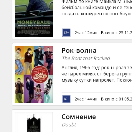
Фильм по книге Майкла M. Лью
бейсбольной команде и ее ген
создать конкурентоспособную
финансовые трудности В ролях: B
Режиссер: Bennett Miller Сцена
английском языке с субтитрам
2час 12мин
В кино с 25.11.
Рок-волна
The Boat that Rocked
Англия, 1966 год: рок-н-ролл 
четырех милях от берега гру
музыку сутки напролет. Покл
Аудитория превышает 20 милл
врагами: чиновники любыми с
Радиопиратам приходится выб
2час 14мин
В кино с 01.05.
ждать последствий.
Сомнение
Doubt