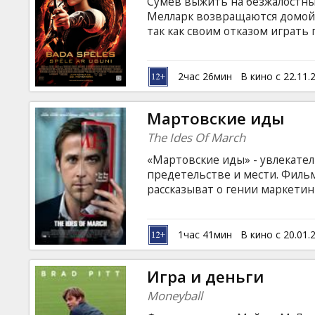
Сумев выжить на безжалостны
Мелларк возвращаются домой.
так как своим отказом играть
Капитолию. По традиции сле
стать особенными, и в этот р
прошлых лет. Китнисс и Пит в
2час 26мин
В кино с 22.11.
соперничать с сильнейшими. 
масштаб еще больше, ставки 
Мартовские иды
субтитрами на латышском и ру
The Ides Of March
«Мартовские иды» - увлекате
предетельстве и мести. Филь
рассказыват о гении маркетинга
чтобы помочь своему подопеч
победить на выборах. Режиссе
одной из главных ролей – зве
1час 41мин
В кино с 20.01.
иды» открывали 68-й Венециа
нoминированы на соискание гл
Игра и деньги
Moneyball