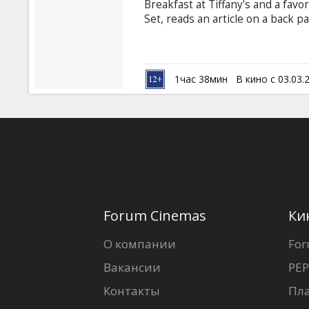
Breakfast at Tiffany's and a favo
Set, reads an article on a back p
of four members of a well-known
Similar stories appear in newsp
one catches Capote's eye. It pres
long-held theory that, in the han
1час 38мин
В кино с 03.03.
compelling as fiction.
Forum Cinemas
Ки
О компании
For
Вакансии
PEP
Контакты
Пл