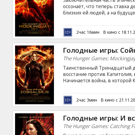
Заключительная часть эпичес
Кинозакуски
осознаёт, что теперь ставка д
близких ей людей, а на будущ
в полномасштабную войну с п
B2B
вместе с группой близких дру
уничтожению президента Сноу
2час 16мин
В кино с 18.11.
и Китнисс ждёт гораздо боле
Клуб
ловушки арены Голодных игр. 
Голодные игры: Сой
латышском и русском языках.
The Hunger Games: Mockingjay 
Таинственный Тринадцатый д
восстание против Капитолия, 
Начинается война, в которой 
не хочет оказаться пешкой в 
принесли в жертву чужим инте
арене Голодных игр… Фильм на
2час 3мин
В кино с 21.11.2
латышском и русском языках.
Голодные игры: И в
The Hunger Games: Catching Fi