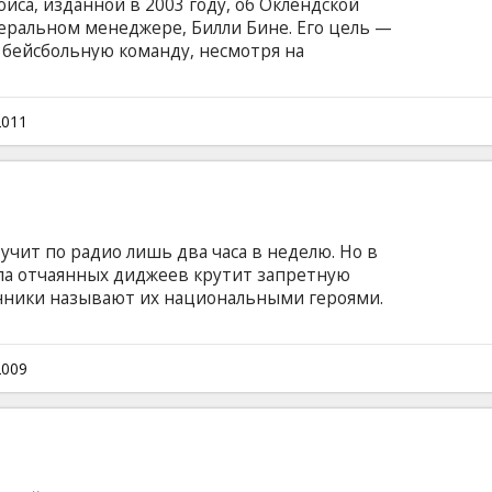
иса, изданной в 2003 году, об Оклендской
еральном менеджере, Билли Бине. Его цель —
 бейсбольную команду, несмотря на
rad Pitt, Jonah Hill, Philip Seymour Hoffman
рий: Aaron Sorkin, Steven Zaillian Фильм на
и на латышском и русском языках
2011
звучит по радио лишь два часа в неделю. Но в
ппа отчаянных диджеев крутит запретную
онники называют их национальными героями.
ионов человек. Но правительство считает их
илами стараются прекратить вещание.
ирать: бежать или наплевать на закон и
2009