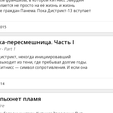
кой франшизы, в которой Китнисс Эвердин
елается не просто на её жизнь и жизнь
ее граждан Панема. Пока Дистрикт-13 вступает
равительственными войсками, Китнисс
зей оказывается втянута в акцию по
. Но победа повстанцев имеет горький вкус,
2015
е трудное испытание, чем смертельные
Фильм на английском языке с субтитрами на
ка-пересмешница. Часть I
- Part 1
истрикт, некогда инициировавший
выходит из тени, где пребывал долгие годы.
Китнисс — символ сопротивления. И если она
чужой большой игре, где жизнь ее любимого
ресам, ей придется стать сильнее, чем на
 английском языке с субтитрами на
014
спыхнет пламя
re