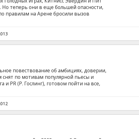
х Голодных играх, Китнисс Эвердин и Пит
 Но теперь они в еще большей опасности,
 по правилам на Арене бросили вызов
дующие, юбилейные, Голодные игры должны
аз в них участвуют только победители
ынуждены вновь выйти на Арену, где будут
2013
Правила игры меняются. Арена еще опасней,
еще выше! Фильм на английском языке с
сском языках.
льное повествование об амбициях, доверии,
м снят по мотивам популярной пьесы и
 и PR (Р. Гослинг), готовом пойти на все,
ному кандидату в президенты (Дж. Клуни)
р картины, автор сценария и исполнитель
зда Голливуда Джордж Клуни. «Мартовские
2012
нский кинофестиваль, где были
авной награды фестиваля - «Золотого льва».