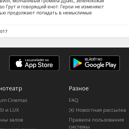
Квилл, молчаливый громила Дракс, зеленокожая
во Грут и говорящий енот. Герои не изменяют
стью продолжают попадать в немыслимые
почти без ущерба (а иногда даже с пользой)
им предстоит раскрыть одну из самых главных
е на самом деле отец Питера Квилла? Фильм на
2017
и на латышском и русском языках. Сеансы в
нотеатр
Разное
um Cinemas
FAQ
SI и LUX
✉️ Новостная рассылка
аны залов
Правила пользования
системы