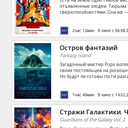
Есть на земле одно гнилое ме
Кинозакуски
отъявленные злодеи. Тюрьма 
сверхспособностями. Она же —
суперсекретного проекта «Отр
B2B
субтитрами на латышском и ру
2час 12мин
В кино с 06.08.
Клуб
Остров фантазий
Fantasy Island
Загадочный мистер Рорк вопл
своих постояльцев на роскош
Но будут ли готовы гости разг
когда их фантазии обернутся 
субтитрами на латышском и ру
1час 49мин
В кино с 14.02.
Стражи Галактики. Ч
Guardians of the Galaxy Vol. 2