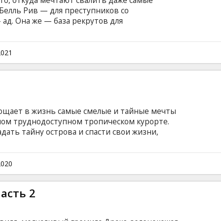
сто, откуда мечтают свалить даже самые
Белль Рив — для преступников со
 ад. Она же — база рекрутов для
яд самоубийц». Фильм на английском языке с
сском языках.
2021
ощает в жизнь самые смелые и тайные мечты
ном труднодоступном тропическом курорте.
адать тайну острова и спасти свои жизни,
кошмаром? Фильм на английском языке с
сском языках.
2020
асть 2