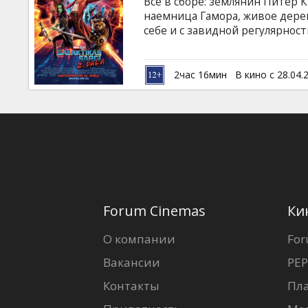
Все в сборе: землянин Питер 
наемница Гамора, живое дере
себе и с завидной регулярно
ситуации, выпутываясь из них 
для окружающих. На этот раз 
тайн во всей Галактике: кто ж
2час 16мин
В кино с 28.04.
английском языке с субтитрам
формате 2D и 3D.
Forum Cinemas
Ки
О компании
For
Вакансии
PEP
Контакты
Пл