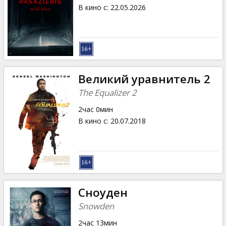
Кинозакуски
В кино с
:
22.05.2026
B2B
Клуб
Великий уравнитель 2
The Equalizer 2
2час 0мин
В кино с
:
20.07.2018
Сноуден
Snowden
2час 13мин