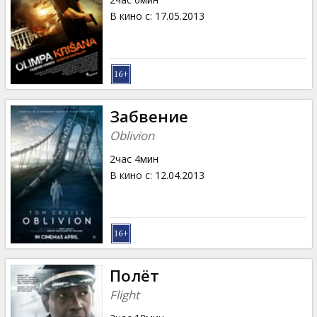
В кино с
:
17.05.2013
Забвение
Oblivion
2час 4мин
В кино с
:
12.04.2013
Полёт
Flight