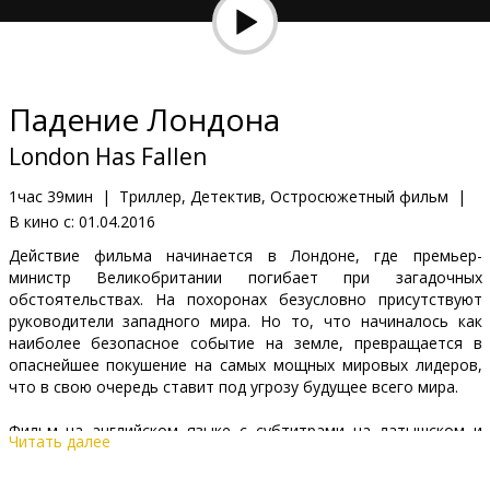
Кинозакуски
B2B
Падение Лондона
Клуб
London Has Fallen
1час 39мин
|
Триллер, Детектив, Остросюжетный фильм
|
В кино с:
01.04.2016
Действие фильма начинается в Лондоне, где премьер-
министр Великобритании погибает при загадочных
обстоятельствах. На похоронах безусловно присутствуют
руководители западного мира. Но то, что начиналось как
наиболее безопасное событие на земле, превращается в
опаснейшее покушение на самых мощных мировых лидеров,
что в свою очередь ставит под угрозу будущее всего мира.
Фильм на английском языке с субтитрами на латышском и
Читать далее
русском языках.