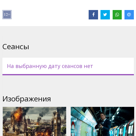
Дистрибьютор:
Garsu pasaulio irasai UAB
Pежиссер :
Babak Najafi
В ролях:
Gerard Butler
,
Morgan Freeman
,
Aaron Eckhart
,
Angela
Bassett
,
Melissa Leo
,
Robert Forster
,
Alon Aboutboul
Сайты:
IMDB
,
Facebook
,
Официальный сайт
Сеансы
На выбранную дату сеансов нет
Изображения