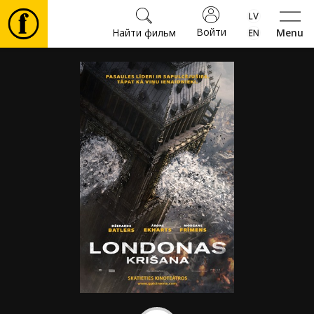
Войти
Найти фильм
Menu
Фильмы
Билеты
Культура
Мероприятия
Новости
Подарки