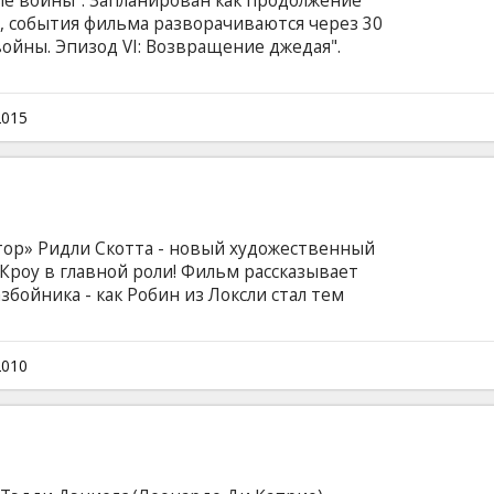
ые войны". Запланирован как продолжение
, события фильма разворачиваются через 30
войны. Эпизод VI: Возвращение джедая".
субтитрами на латышском и русском языках.
2015
тор» Ридли Скотта - новый художественный
 Кроу в главной роли! Фильм pассказывает
бойника - как Робин из Локсли стал тем
ым властью, но любимым народом
 Робин - знаменитый лучник в армии короля
ющего с французами. После боя, Робин
2010
чтобы отдать отцу погибшего рыцарья его
ндских захватчиков и становится
ым под именем Робин Гуд.