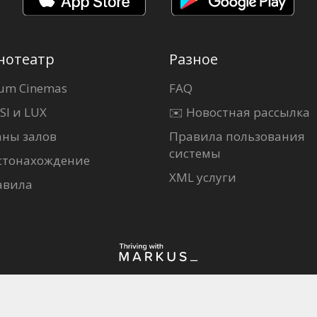
нотеатр
Разное
um Cinemas
FAQ
SI и LUX
✉️ Новостная рассылка
аны залов
Правила пользования
системы
стонахождение
XML услуги
авила