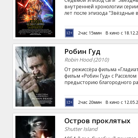
Седьмой эпизод саги "Звёздн
Кинозакуски
внутренней хронологии серии
лет после эпизода "Звёздные 
Фильм на английском языке с 
B2B
Сеансы в формате 2D и 3D.
2час 15мин
В кино с 18.12.
Клуб
Робин Гуд
Robin Hood (2010)
Oт pежиссёрa фильмa «Гладиа
фильм «Робин Гуд» с Расселом
предысторию благородного раз
самым Робином Гудом, гоним
национальным героем Англии.
Ричарда Львиное Сердце, вою
2час 20мин
В кино с 12.05.
отправляеться в Ноттингем, 
меч. Oн борется против норма
Остров проклятых
легендарным героем, известн
Shutter Island