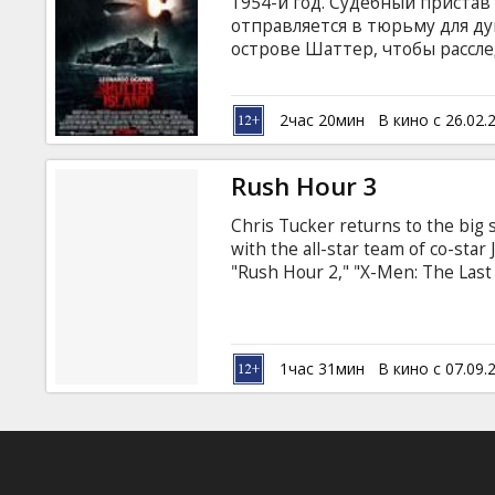
1954-й год. Судебный пристав
отправляется в тюрьму для д
острове Шаттер, чтобы рассл
Расследование идет успешно д
улики, указывающие на то, чт
совсем законными методами...
2час 20мин
В кино с 26.02.
цивилизации и Дэниелс вмест
загадочного острова.
Rush Hour 3
Chris Tucker returns to the big 
with the all-star team of co-star
"Rush Hour 2," "X-Men: The Last 
("Rush Hour 2," "Catch Me If You 
blockbuster "Rush Hour" franchi
comedy duo of Tucker and Chan r
Carter and Chinese Chief Inspect
1час 31мин
В кино с 07.09.