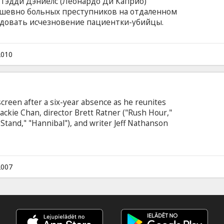
 Тэдди Дэниелс (Леонардо Ди Каприо)
ушевно больных преступников на отдаленном
едовать исчезновение пациентки-убийцы.
о тех пор, пока Дэниелс не натыкается на
о доктора тюрьмы лечат своих подопечных не
 В это время буря отрезает остров от
2010
е с напарником оказываются пленниками
screen after a six-year absence as he reunites
 Jackie Chan, director Brett Ratner ("Rush Hour,"
Stand," "Hannibal"), and writer Jeff Nathanson
Can") to deliver the third installment of the
se. "Rush Hour 3" sees the beloved action
eprising their roles as LAPD Detective James
or Lee respectively.
2007