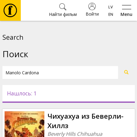
Войти
Найти фильм
Menu
Фильмы
Search
Билеты
Поиск
Культура
Мероприятия
Нашлось: 1
Новости
Чихуахуа из Беверли-
Подарки
Хиллз
Beverly Hills Chihuahua