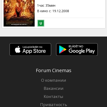
Кинозакуски
1час 35мин
В кино с
:
19.12.2008
B2B
Клуб
Forum Cinemas
О компании
Вакансии
Контакты
Приватность