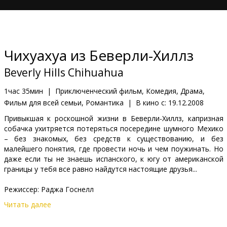
Кинозакуски
B2B
Чихуахуа из Беверли-Хиллз
Клуб
Beverly Hills Chihuahua
1час 35мин
|
Приключенческий фильм, Комедия, Драма,
Фильм для всей семьи, Романтика
|
В кино с:
19.12.2008
Привыкшая к роскошной жизни в Беверли-Хиллз, капризная
собачка ухитряется потеряться посередине шумного Мехико
– без знакомых, без средств к существованию, и без
малейшего понятия, где провести ночь и чем поужинать. Но
даже если ты не знаешь испанского, к югу от американской
границы у тебя все равно найдутся настоящие друзья...
Режиссер: Раджа Госнелл
Читать далее
В ролях: Дрю Бэрримор, Энди Гарсиа, Джордж Лопез, Чич
Марин, Пол Родригез, Плачидо Доминго, Эдвард Джеймс