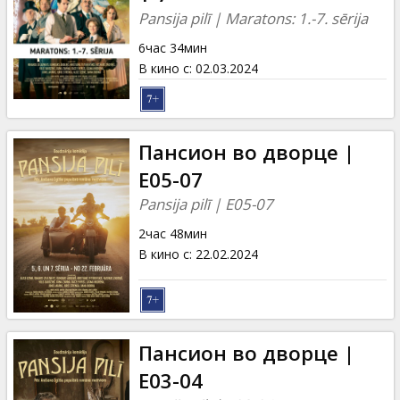
Кинозакуски
Pansija pilī | Maratons: 1.-7. sērija
6час 34мин
B2B
В кино с
:
02.03.2024
Клуб
Пансион во дворце |
E05-07
Pansija pilī | E05-07
2час 48мин
В кино с
:
22.02.2024
Пансион во дворце |
E03-04