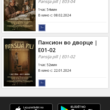
Pansija pilī | E03-04
1час 54мин
В кино с
:
08.02.2024
Пансион во дворце |
E01-02
Pansija pilī | E01-02
1час 52мин
В кино с
:
22.01.2024