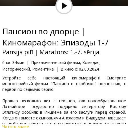
Кинозакуски
B2B
Пансион во дворце |
Клуб
Киномарафон: Эпизоды 1-7
Pansija pilī | Maratons: 1.-7. sērija
6час 34мин
|
Приключенческий фильм, Комедия,
Исторический, Романтика
|
В кино с:
02.03.2024
Устройте себе настоящий киномарафон! Смотрите
многосерийный фильм "Пансион в особняке" полностью, с
первой по седьмую серию.
Прошло несколько лет с тех пор, как новообразованное
Латвийское государство подарило литератору Виктору
Эглитису особняк в Инциеме за его заслуги перед страной.
Когда он вместе с сыновьями Анславом и Видвудом навещает
усадьбу, выясняется, что она находится в полном запустении
Читать далее