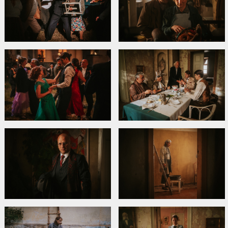
Dumburs
,
Inese Kučinska
,
Jēkabs Reinis
,
Gatis Maliks
,
Lauris
Dzelzītis
,
Vita Vārpiņa
,
Kristians Teterovskis
Сайты:
Facebook