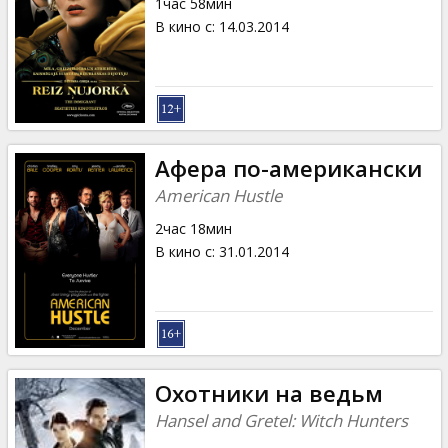
1час 58мин
В кино с
:
14.03.2014
Афера по-американски
American Hustle
2час 18мин
В кино с
:
31.01.2014
Охотники на ведьм
Hansel and Gretel: Witch Hunters