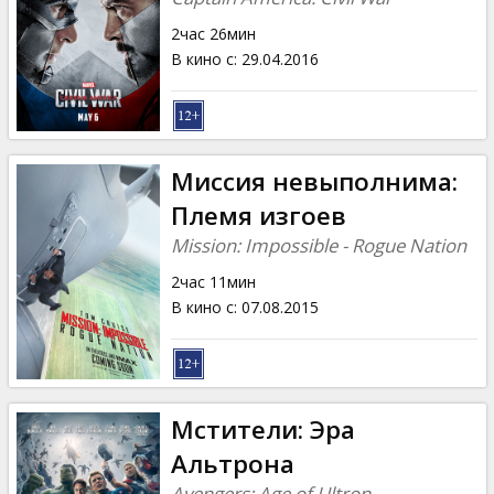
2час 26мин
В кино с
:
29.04.2016
Миссия невыполнима:
Племя изгоев
Mission: Impossible - Rogue Nation
2час 11мин
В кино с
:
07.08.2015
Мстители: Эра
Альтрона
Avengers: Age of Ultron