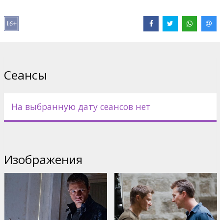
Pежиссер :
Tony Gilroy
В ролях:
Jeremy Renner
,
Rachel Weisz
,
Edward Norton
,
Albert
Finney
,
Joan Allen
,
Oscar Isaac
,
Scott Glenn
,
Stacy Keach
Сайты:
Официальный сайт
Сеансы
На выбранную дату сеансов нет
Изображения