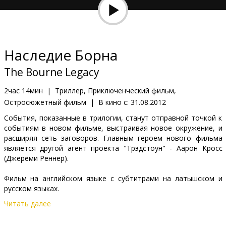
Кинозакуски
B2B
Наследие Борна
Клуб
The Bourne Legacy
2час 14мин
|
Триллер, Приключенческий фильм,
Остросюжетный фильм
|
В кино с:
31.08.2012
События, показанные в трилогии, станут отправной точкой к
событиям в новом фильме, выстраивая новое окружение, и
расширяя сеть заговоров. Главным героем новогo фильмa
является другой агент проекта "Трэдстоун" - Аарон Кросс
(Джереми Реннер).
Фильм на английском языке с субтитрами на латышском и
русском языках.
Читать далее
Дистрибьютор:
Forum Cinemas, SIA