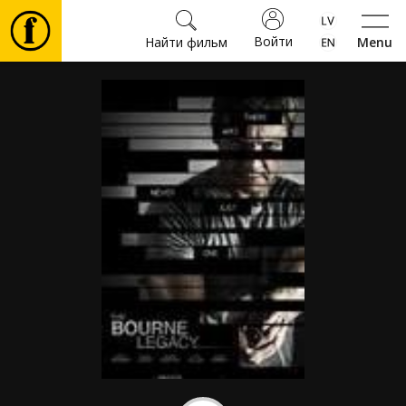
Войти
Найти фильм
Menu
Фильмы
Билеты
Культура
Мероприятия
Новости
Подарки