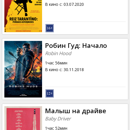
Кинозакуски
В кино с
:
03.07.2020
B2B
Клуб
Робин Гуд: Начало
Robin Hood
1час 56мин
В кино с
:
30.11.2018
Малыш на драйве
Baby Driver
1час 52мин