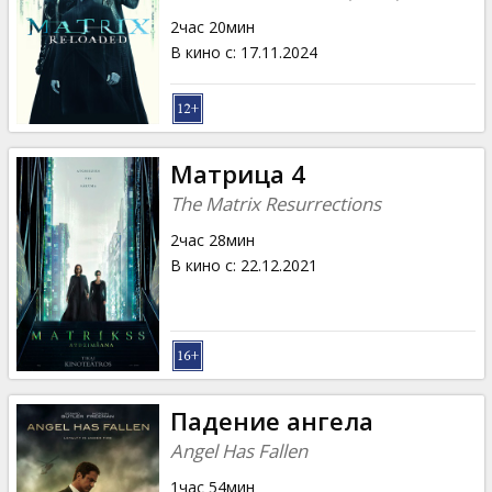
2час 20мин
В кино с
:
17.11.2024
Матрица 4
The Matrix Resurrections
2час 28мин
В кино с
:
22.12.2021
Падение ангела
Angel Has Fallen
1час 54мин