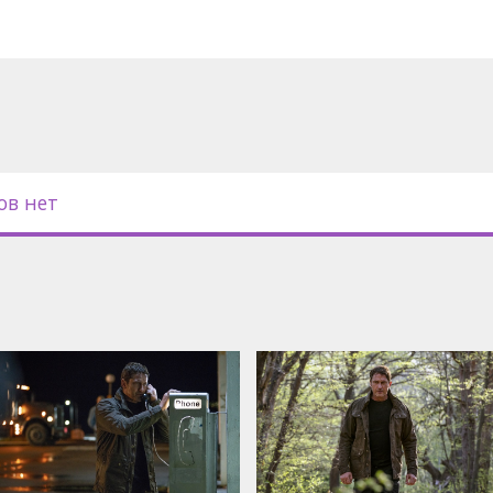
с субтитрами на латышском и
ов нет