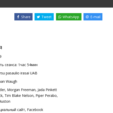
Share
Tweet
WhatsApp
E-mail
я
9
ь сеанса:
1час 54мин
rsu pasaulio irasai UAB
man Waugh
ler
,
Morgan Freeman
,
Jada Pinkett
ck
,
Tim Blake Nelson
,
Piper Perabo
,
Huston
циальный сайт
,
Facebook