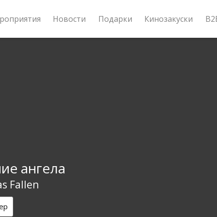
роприятия
Новости
Подарки
Кинозакуски
B2
ие ангела
s Fallen
ер