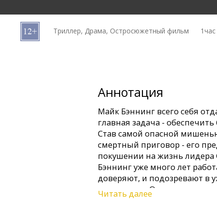
Кинозакуски
Триллер, Драма, Остросюжетный фильм
1час
B2B
Клуб
Аннотация
Майк Бэннинг всего себя отд
главная задача - обеспечить
Став самой опасной мишенью
смертный приговор - его пр
покушении на жизнь лидера 
Бэннинг уже много лет работ
доверяют, и подозревают в 
президента. Он вынужден скр
Читать далее
выяснять, кто и почему зама
западню.