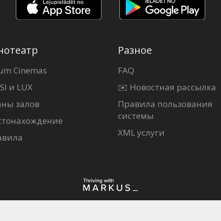
нотеатр
Разное
um Cinemas
FAQ
SI и LUX
✉️ Новостная рассылка
аны залов
Правила пользования
системы
стонахождение
XML услуги
авила