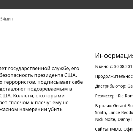
 54мин
Информаци
В кино с:
30.08.201
ает государственной службе, его
 безопасность президента США.
Продолжительност
 террористов, подписывает себе
Дистрибьютор:
Ga
едставляют подозреваемым в
США. Коллеги, с которыми
Pежиссер :
Ric Ro
ает "плечом к плечу" ему не
В ролях:
Gerard But
ужасном намерении убить
Smith
,
Lance Reddi
ываться и, в то же время,
Nick Nolte
,
Danny 
нивает егои президента в
Сайты:
IMDB
,
Офи