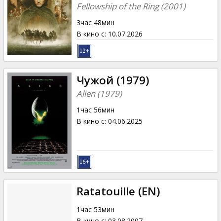
Кинозакуски
Fellowship of the Ring (2001)
3час 48мин
B2B
В кино с
:
10.07.2026
Клуб
Чужой (1979)
Alien (1979)
1час 56мин
В кино с
:
04.06.2025
Ratatouille (EN)
1час 53мин
В кино с
:
03.08.2007