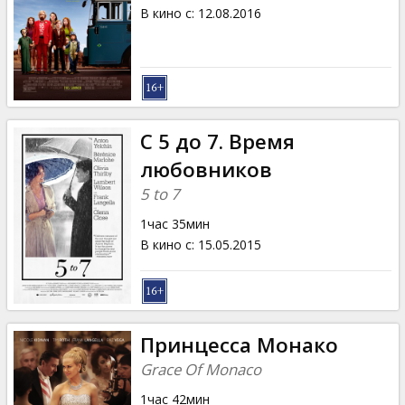
Кинозакуски
В кино с
:
12.08.2016
B2B
Клуб
С 5 до 7. Время
любовников
5 to 7
1час 35мин
В кино с
:
15.05.2015
Принцесса Монако
Grace Of Monaco
1час 42мин