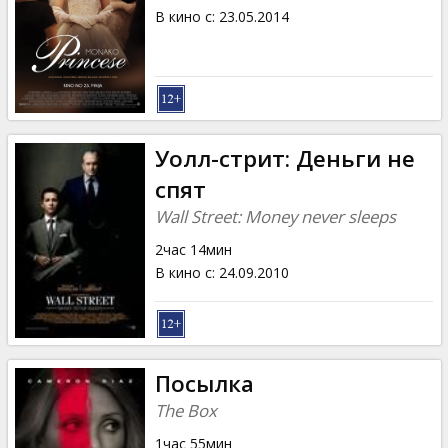
В кино с
:
23.05.2014
Уолл-стрит: Деньги не
спят
Wall Street: Money never sleeps
2час 14мин
В кино с
:
24.09.2010
Посылка
The Box
1час 55мин