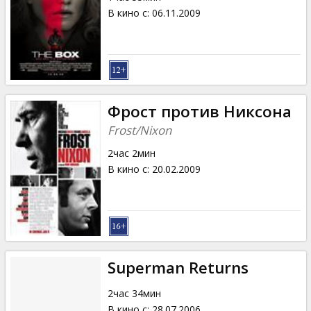
В кино с
:
06.11.2009
Фрост против Никсона
Frost/Nixon
2час 2мин
В кино с
:
20.02.2009
Superman Returns
2час 34мин
В кино с
:
28.07.2006