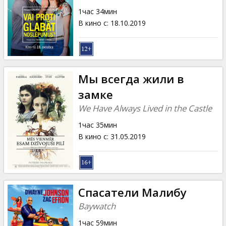
Кинозакуски
1час 34мин
В кино с
:
18.10.2019
B2B
Клуб
Мы всегда жили в
замке
We Have Always Lived in the Castle
1час 35мин
В кино с
:
31.05.2019
Спасатели Малибу
Baywatch
1час 59мин