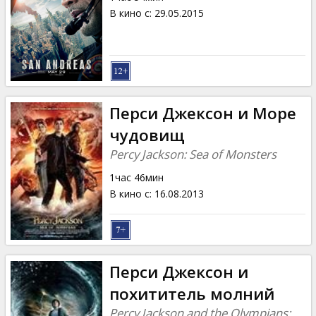
В кино с
:
29.05.2015
Перси Джексон и Море
чудовищ
Percy Jackson: Sea of Monsters
1час 46мин
В кино с
:
16.08.2013
Перси Джексон и
похититель молний
Percy Jackson and the Olympians: