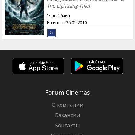
The Lightning Thief
1час 47мин
В кино с
:
26.02.2010
Forum Cinemas
О компании
Вакансии
Контакты