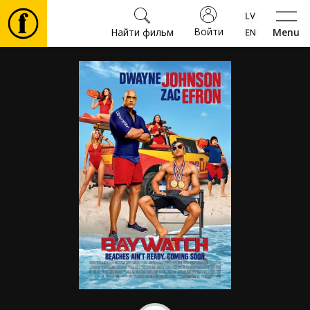
Войти
Найти фильм
Menu
Фильмы
Билеты
Культура
Мероприятия
Новости
Подарки