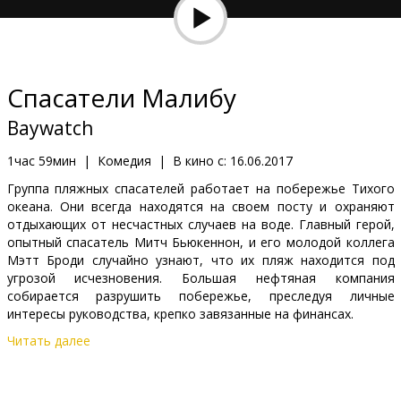
Кинозакуски
B2B
Спасатели Малибу
Клуб
Baywatch
1час 59мин
|
Комедия
|
В кино с:
16.06.2017
Группа пляжных спасателей работает на побережье Тихого
океана. Они всегда находятся на своем посту и охраняют
отдыхающих от несчастных случаев на воде. Главный герой,
опытный спасатель Митч Бьюкеннон, и его молодой коллега
Мэтт Броди случайно узнают, что их пляж находится под
угрозой исчезновения. Большая нефтяная компания
собирается разрушить побережье, преследуя личные
интересы руководства, крепко завязанные на финансах.
Читать далее
Фильм на английском языке с субтитрами на латышском и
русском языках