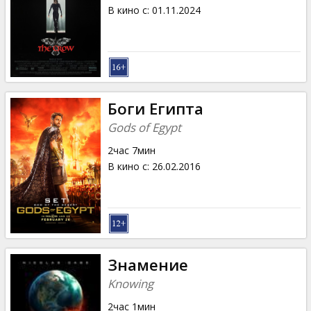
Кинозакуски
В кино с
:
01.11.2024
B2B
Клуб
Боги Египта
Gods of Egypt
2час 7мин
В кино с
:
26.02.2016
Знамение
Knowing
2час 1мин