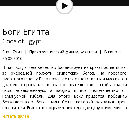
Кинозакуски
B2B
Боги Египта
Клуб
Gods of Egypt
2час 7мин
|
Приключенческий фильм, Фэнтези
|
В кино с:
26.02.2016
В час, когда человечество балансирует на краю пропасти из-
за очередной прихоти египетских богов, на простого
смертного юношу Бека возлагается ответственная миссия: он
должен отправиться в опасное путешествие, чтобы спасти
свою возлюбленную, а заодно и все человечество от
неминуемой гибели. Для этого Беку придется победить
безжалостного бога тьмы Сета, который захватил трон
властителя Египта и погрузил некогда цветущую империю в
хаос.
Читать далее
Фильм на английском языке с субтитрами на латышском и