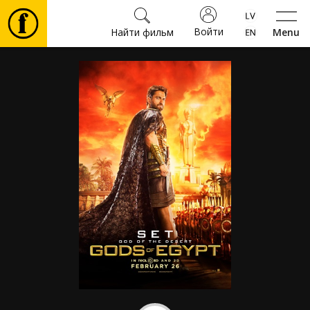
Войти
Найти фильм
Menu
Фильмы
Билеты
Культура
Мероприятия
Новости
Подарки