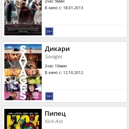
2час 9мин
В кино с
:
18.01.2013
Дикари
Savages
2час 10мин
В кино с
:
12.10.2012
Пипец
Kick-Ass