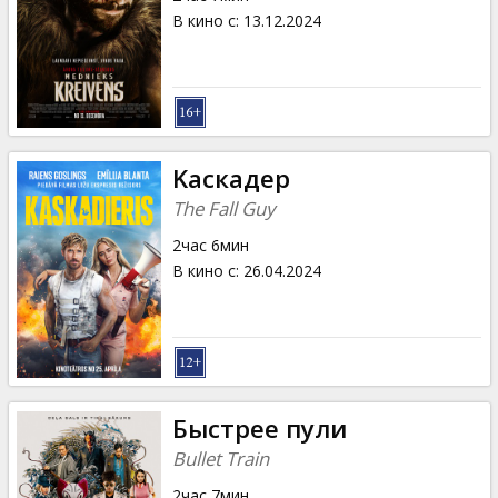
В кино с
:
13.12.2024
Kаскадер
The Fall Guy
2час 6мин
В кино с
:
26.04.2024
Быстрее пули
Bullet Train
2час 7мин