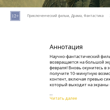
Кинозакуски
Приключенческий фильм, Драма, Фантастика
B2B
Клуб
Аннотация
Научно-фантастический филь
возвращается на большой эк
февраля! Вновь окунитесь в
получите 10-минутную возм
контент, включая превью сик
который выходит на экраны 
Человечество расселилось по
Читать далее
над обитаемым пространств
могущественные семьи. В це