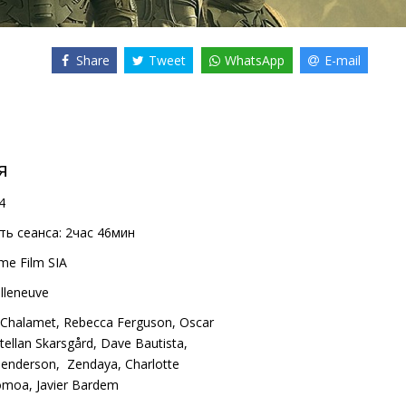
Share
Tweet
WhatsApp
E-mail
я
4
ь сеанса:
2час 46мин
me Film SIA
illeneuve
 Chalamet
,
Rebecca Ferguson
,
Oscar
tellan Skarsgård
,
Dave Bautista
,
Henderson
,
Zendaya
,
Charlotte
omoa
,
Javier Bardem