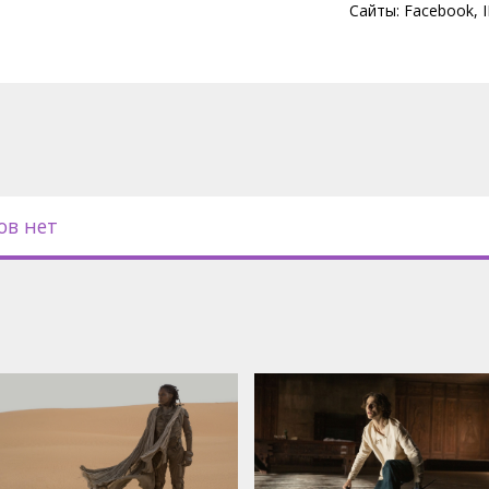
 Там обитают гигантские песчаные
Сайты:
Facebook
,
ь скитальцы-фремены, но её
ь, самое важное вещество во
ирует Арракис, контролирует
ирует пряность, контролирует
с субтитрами на латышском и
ов нет