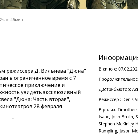
2час 46мин
Информаци
В кино с:
07.02.202
м режиссера Д. Вильнева "Дюна"
ран в ограниченное время с 7
Продолжительност
 эпическое приключение и
Дистрибьютор:
Ac
ожность увидеть эксклюзивный
вела "Дюна: Часть вторая",
Pежиссер :
Denis V
кинотеатров 28 февраля.
В ролях:
Timothée
Isaac
,
Josh Brolin
,
S
 далёким планетам, а за власть
Stephen McKinley 
ом постоянно борются разные
Rampling
,
Jason M
нтре противостояния оказывается