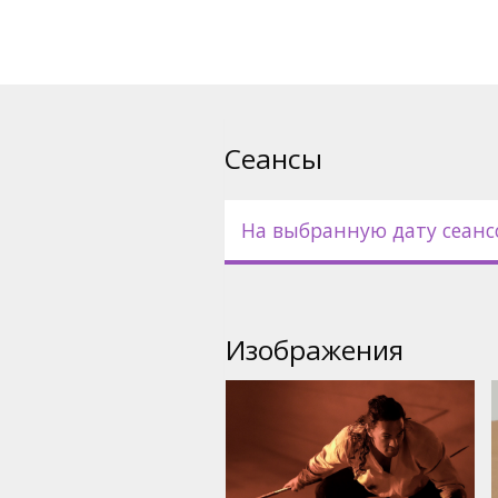
пустынная планета Арракис.
черви, а в пещерах затаилис
главная ценность — пряност
Вселенной. Тот, кто контрол
пряность, а тот, кто контрол
Вселенную.
Сеансы
Фильм на английском языке 
русском языках.
На выбранную дату сеанс
Изображения