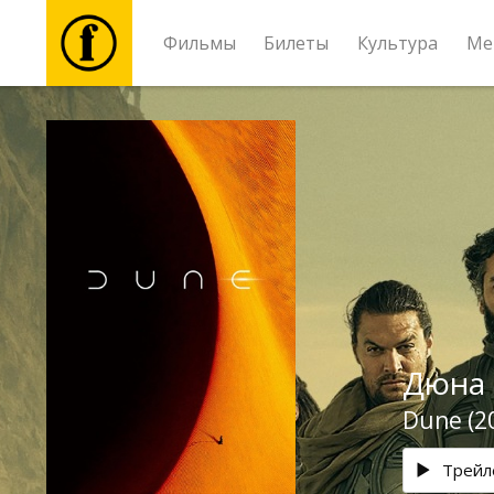
Фильмы
Билеты
Культура
Ме
Фильмы
Билеты
Культура
Мероприятия
Дюна 
Новости
Dune (2
Подарки
Трейл