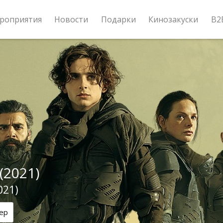
роприятия
Новости
Подарки
Кинозакуски
B2
(2021)
021)
ер