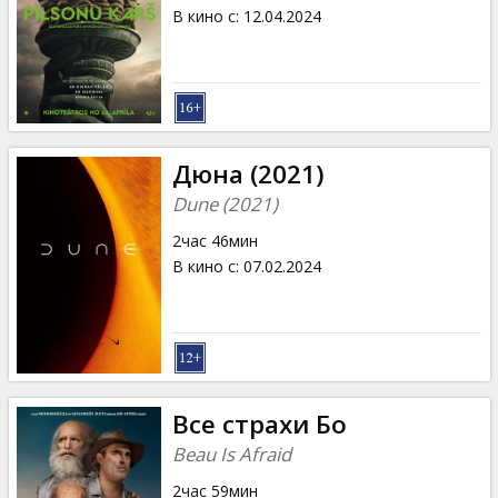
Кинозакуски
В кино с
:
12.04.2024
B2B
Клуб
Дюна (2021)
Dune (2021)
2час 46мин
В кино с
:
07.02.2024
Все страхи Бо
Beau Is Afraid
2час 59мин