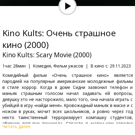
Кинозакуски
B2B
Kino Kults: Очень страшное
Клуб
кино (2000)
Kino Kults: Scary Movie (2000)
1час 28мин
|
Комедия, Фильм ужасов
|
В кино с:
29.11.2023
Комедийный фильм «Очень страшное кино» является
пародией на популярные американские молодежные фильмы
в стиле хоррор. Когда в доме Сидни зазвонил телефон и
маньяк страшным голосом начал задавать ей вопросы,
девушку это не насторожило, мало того, она начала играть с
убийцей в игру «найди меня». Kровожадный маньяк в маске и с
ножом в руках, мочит всех школьников, а ровно через год
некто таинственный терроризирует компашку студентов,
сбивших попьяни пешехода. Страсти в маленьком городке
Читать далее
бушуют не шуточные, снимает репортаж об этих ужасных