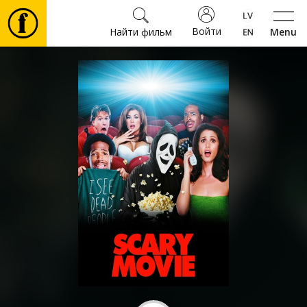
Войти
Найти фильм
Menu
Фильмы
Билеты
Культура
Мероприятия
Новости
Подарки