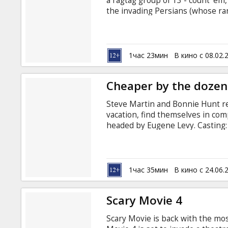
a ragtag group of 13 - count 'em
the invading Persians (whose ra
Transformers, and a hunchbacked
Electra, Nicole Parker, Emily Wi
Movie in English with subtitles i
1час 23мин
В кино с 08.02.
Cheaper by the dozen
Steve Martin and Bonnie Hunt re
vacation, find themselves in compe
headed by Eugene Levy. Casting:
Electra, Eugen Levy Directed by
Shawn Levy, Ben Myron English la
1час 35мин
В кино с 24.06.
Scary Movie 4
Scary Movie is back with the most