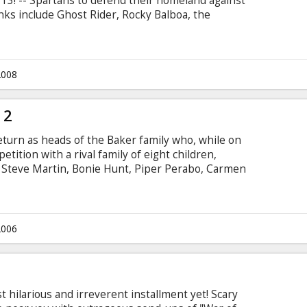
, 13! -- Spartans to defend their homeland against
nks include Ghost Rider, Rocky Balboa, the
 Paris Hilton). Cast: Sean Maguire, Carmen
lson Directed by Jason Friedberg, Aaron Seltzer
n Latvian and Russian.
2008
 2
turn as heads of the Baker family who, while on
tition with a rival family of eight children,
 Steve Martin, Bonie Hunt, Piper Perabo, Carmen
: Adam Shankman Script: Sam Harper Producer:
nguage with latvian and russian subtitles.
2006
 hilarious and irreverent installment yet! Scary