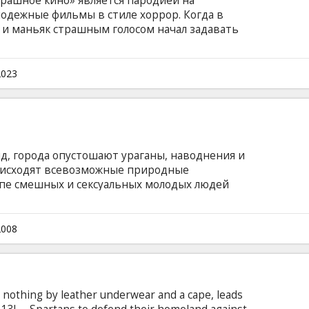
ашное кино» является пародией на
одежные фильмы в стиле хоррор. Когда в
 и маньяк страшным голосом начал задавать
сторожило, мало того, она начала играть с
 Kровожадный маньяк в маске и с ножом в
, а ровно через год некто таинственный
2023
ентов, сбивших попьяни пешехода.
д, города опустошают ураганы, наводнения и
оисходят всевозможные природные
руппе смешных и сексуальных молодых людей
венное выживание, спасать человечество,
 а главное – останавливать творящийся на
рованы кассовые голливудские хиты
2008
к «Индиана Джонс», «Секс в большом городе»
tt Lanter, Crista Flanagan, Michelle Lang u.c.
 nothing by leather underwear and a cape, leads