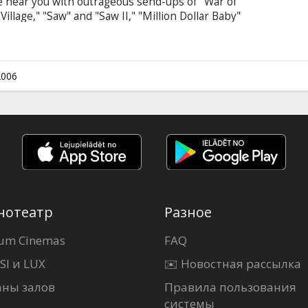
re near you with outrageous send-ups of "War of
illage," "Saw" and "Saw II," "Million Dollar Baby"
 director David Zucker ("Airplane!," the "Naked
" and "Ruthless People") and producer Bob Weiss
 best fright films, the latest box office hits,
e, and your favorite celebrities.
2006
нотеатр
Разное
um Cinemas
FAQ
SI и LUX
✉️ Новостная рассылка
аны залов
Правила пользования
системы