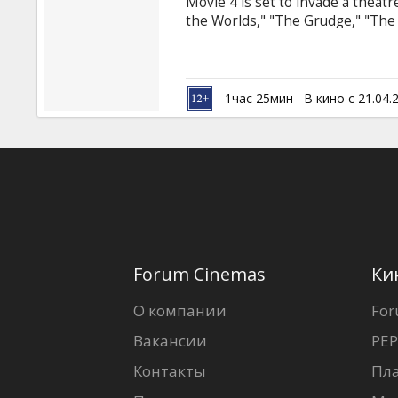
Movie 4 is set to invade a theat
the Worlds," "The Grudge," "The V
and much more. Legendary comedy
Gun" franchise, "Scary Movie 3,
reunite to take aim at some of the
music, current events, pop cultur
1час 25мин
В кино с 21.04.
Forum Cinemas
Ки
О компании
For
Вакансии
PEP
Контакты
Пл