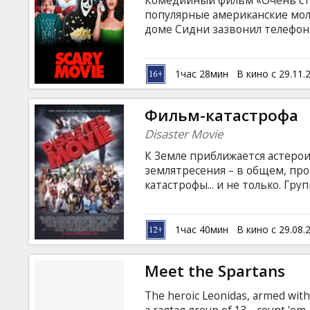
Комедийный фильм «Очень стр
Кинозакуски
популярные американские мол
доме Сидни зазвонил телефон
ей вопросы, девушку это не на
B2B
убийцей в игру «найди меня».
руках, мочит всех школьников
1час 28мин
В кино с 29.11.
терроризирует компашку студ
Клуб
Фильм-катастрофа
Disaster Movie
К Земле приближается астерои
землятресения – в общем, пр
катастрофы... и не только. Г
приходится бороться за собст
разгадывать всяческие тайны,
Земле хаос. В фильме спароди
1час 40мин
В кино с 29.08.
последнего времени, такие ка
и др. В ролях: Carmen Electra, Ma
Meet the Spartans
The heroic Leonidas, armed with