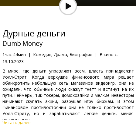
Кинозакуски
B2B
Дурные деньги
Клуб
Dumb Money
1час 44мин
|
Комедия, Драма, Биография
|
В кино с:
13.10.2023
В мире, где деньги управляют всем, власть принадлежит
Уолл-Стрит. Когда верхушка финансового мира решает
обанкротить небольшую сеть магазинов видеоигр, они не
ожидали, что обычные люди скажут "нет" и встанут на их
пути. Геймеры, тик-токеры, домохозяйки и мелкие инвесторы
начинают скупать акции, разрушая игру биржам. В этом
финансовом противостоянии они не только противостоят
Уолл-Стриту, но и зарабатывают легкие деньги, меняя
правила игры.
Читать далее
Фильм на английском языке с субтитрами на латышском и