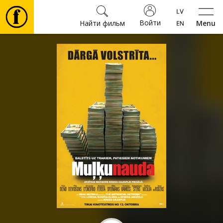
Войти
Найти фильм
Menu
Фильмы
Билеты
Культура
Мероприятия
Новости
Подарки