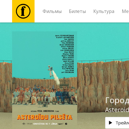
Фильмы
Билеты
Культура
Ме
Фильмы
Билеты
Культура
Мероприятия
Город
Новости
Asteroid
Подарки
Трейл