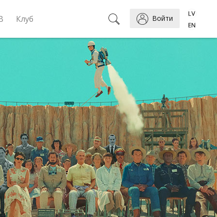
B
Клуб
Войти