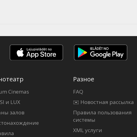
нотеатр
Разное
um Cinemas
FAQ
SI и LUX
✉️ Новостная рассылка
аны залов
Правила пользования
системы
стонахождение
XML услуги
авила