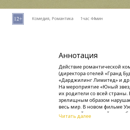
Кинозакуски
Комедия, Романтика
1час 44мин
B2B
Клуб
Аннотация
Действие романтической ком
(директора отелей «Гранд Бу
«Дарджилинг Лимитед» и др.)
На мероприятие «Юный звез
их родители со всей страны.
зрелищным образом нарушае
весь мир. В новом фильме Уэ
отличный актерский ансамбл
Читать далее
Хэнкс, Джейсон Шварцман, Ма