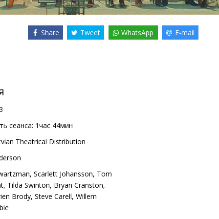
Share
Tweet
WhatsApp
E-mail
я
3
ь сеанса:
1час 44мин
vian Theatrical Distribution
derson
hwartzman
,
Scarlett Johansson
,
Tom
ht
,
Tilda Swinton
,
Bryan Cranston
,
ien Brody
,
Steve Carell
,
Willem
bie