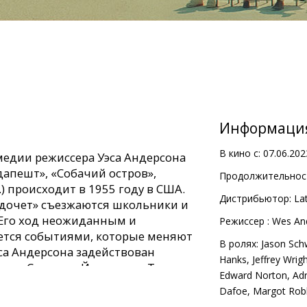
Информаци
В кино с:
07.06.202
едии режиссера Уэса Андерсона
дапешт», «Собачий остров»,
Продолжительност
 происходит в 1955 году в США.
Дистрибьютор:
Lat
дочет» съезжаются школьники и
 Его ход неожиданным и
Pежиссер :
Wes An
тся событиями, которые меняют
В ролях:
Jason Sc
са Андерсона задействован
Hanks
,
Jeffrey Wrig
ь — Скарлетт Йоханссон, Том
Edward Norton
,
Adr
рго Робби, Тильда Суинтон и др.
Dafoe
,
Margot Rob