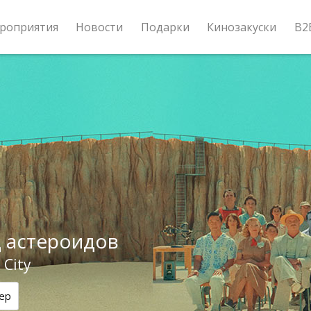
роприятия
Новости
Подарки
Кинозакуски
B2
 астероидов
 City
ер