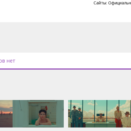
с субтитрами на латышском язык.
Сайты:
Официальн
ов нет