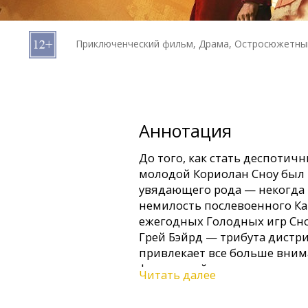
Кинозакуски
Приключенческий фильм, Драма, Остросюжетны
B2B
Клуб
Аннотация
До того, как стать деспоти
молодой Кориолан Сноу был 
увядающего рода — некогда 
немилость послевоенного Ка
ежегодных Голодных игр Сн
Грей Бэйрд — трибута дистр
привлекает все больше вним
фавориткой грядущего сорев
Читать далее
вернуть своей семье былое в
ситуацию с Люси в свою поль