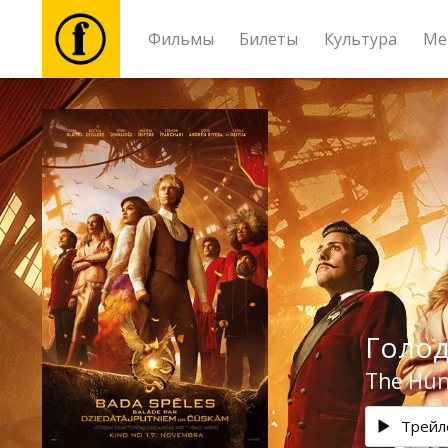
Фильмы
Билеты
Культура
Ме
Фильмы
Билеты
Культура
Мероприятия
Голод
Новости
The Hun
Подарки
Трейл