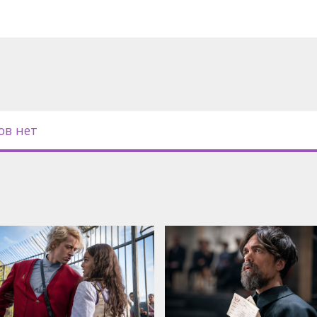
то певчая птица, а кто — змея.
с субтитрами на латышском и
ов нет