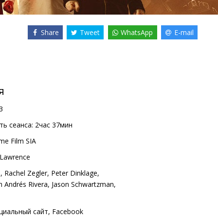
Share
Tweet
WhatsApp
E-mail
я
3
ь сеанса:
2час 37мин
me Film SIA
 Lawrence
h
,
Rachel Zegler
,
Peter Dinklage
,
h Andrés Rivera
,
Jason Schwartzman
,
циальный сайт
,
Facebook