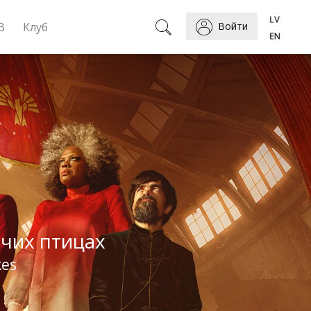
B
Клуб
Войти
вчих птицах
kes