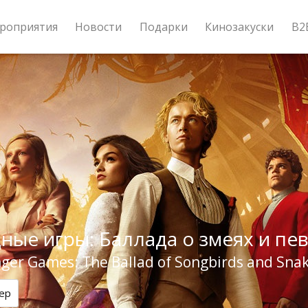
роприятия
Новости
Подарки
Кинозакуски
B2
ные игры: Баллада о змеях и пе
ger Games: The Ballad of Songbirds and Sna
ер