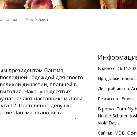
й фильм
2час 37мин
Информаци
В кино с:
16.11.202
чным президентом Панэма,
последней надеждой для своего
Продолжительност
великой династии, впавшей в
Дистрибьютор:
Ac
питолия. Накануне десятых
оу назначают наставником Люси
Pежиссер :
Francis
икта 12. Постепенно девушка
В ролях:
Tom Blyt
ание Панэма, становясь
Hunter Schafer
,
Jos
нования. Готовый на все, чтобы
Viola Davis
еличие, Сноу решает обратить
зу. Начинается гонка со
Сайты:
IMDB
,
Офи