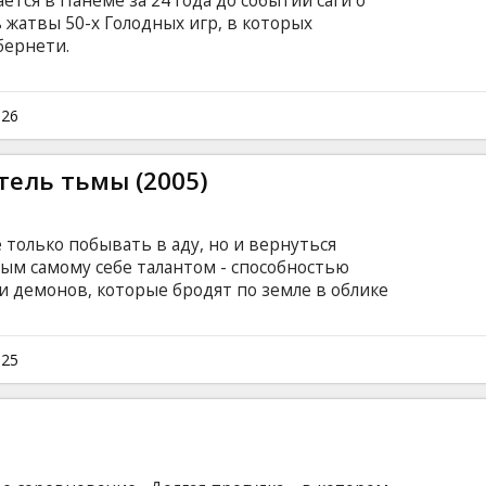
тся в Панеме за 24 года до событий саги о
ь жатвы 50-х Голодных игр, в которых
бернети.
026
тель тьмы (2005)
 только побывать в аду, но и вернуться
ым самому себе талантом - способностью
и демонов, которые бродят по земле в облике
лением обстоятельств пытается совершить
ться от мучительных видений. Но неудачно.
нной воли он снова оказывается в мире
025