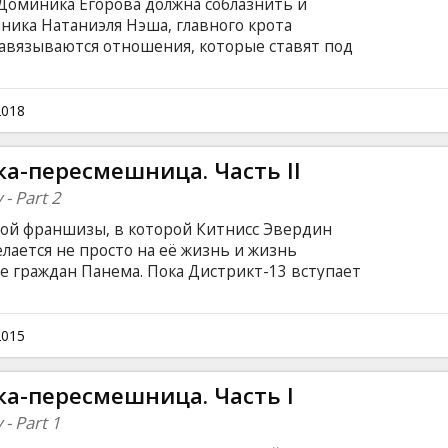
Доминика Егорова должна соблазнить и
ника Натаниэля Нэша, главного крота
завязываются отношения, которые ставят под
ан. Заваривается каша, и впоследствии
оим хозяевам, начинает работать на ЦРУ и
 Вашингтоне. Фильм на английском языке с
2018
сском языках.
а-пересмешница. Часть II
- Part 2
кой франшизы, в которой Китнисс Эвердин
елается не просто на её жизнь и жизнь
ее граждан Панема. Пока Дистрикт-13 вступает
равительственными войсками, Китнисс
зей оказывается втянута в акцию по
. Но победа повстанцев имеет горький вкус,
2015
е трудное испытание, чем смертельные
Фильм на английском языке с субтитрами на
ка-пересмешница. Часть I
- Part 1