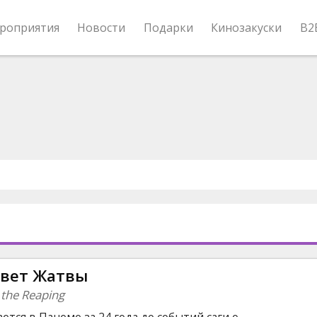
роприятия
Новости
Подарки
Кинозакуски
B2
свет Жатвы
 the Reaping