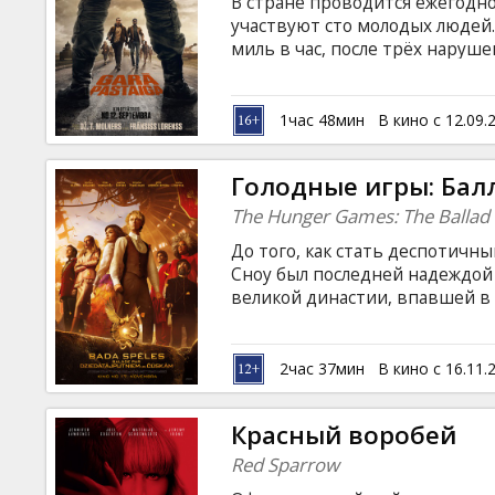
В стране проводится ежегодно
участвуют сто молодых людей
миль в час, после трёх наруш
крупная сумма и исполнение в
английском языке с субтитрам
1час 48мин
В кино с 12.09.
Голодные игры: Балл
The Hunger Games: The Ballad 
До того, как стать деспотич
Сноу был последней надеждой
великой династии, впавшей в
Накануне десятых ежегодных 
Люси Грей Бэйрд — трибута д
все больше внимание Панэма,
2час 37мин
В кино с 16.11.
соревнования. Готовый на все
Сноу решает обратить ситуаци
Красный воробей
временем, которая покажет, кт
Red Sparrow