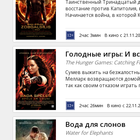
Таинственный Тринадцатый д
восстание против Капитолия, 
Начинается война, в которой 
не хочет оказаться пешкой в 
принесли в жертву чужим инте
арене Голодных игр… Фильм на
2час 3мин
В кино с 21.11.2
латышском и русском языках.
Голодные игры: И в
The Hunger Games: Catching Fi
Сумев выжить на безжалостны
Мелларк возвращаются домой.
так как своим отказом играть
Капитолию. По традиции сле
стать особенными, и в этот р
прошлых лет. Китнисс и Пит в
2час 26мин
В кино с 22.11.
соперничать с сильнейшими. 
масштаб еще больше, ставки 
Вода для слонов
субтитрами на латышском и ру
Water for Elephants