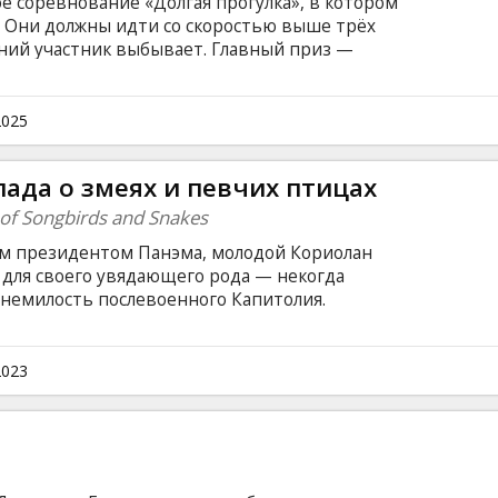
е соревнование «Долгая прогулка», в котором
. Они должны идти со скоростью выше трёх
ений участник выбывает. Главный приз —
сех желаний до конца жизни. Фильм на
и на латышском и русском языках.
2025
ада о змеях и певчих птицах
of Songbirds and Snakes
ным президентом Панэма, молодой Кориолан
 для своего увядающего рода — некогда
 немилость послевоенного Капитолия.
Голодных игр Сноу назначают наставником
истрикта 12. Постепенно девушка привлекает
 становясь фавориткой грядущего
2023
, чтобы вернуть своей семье былое величие,
ю с Люси в свою пользу. Начинается гонка со
о певчая птица, а кто — змея.