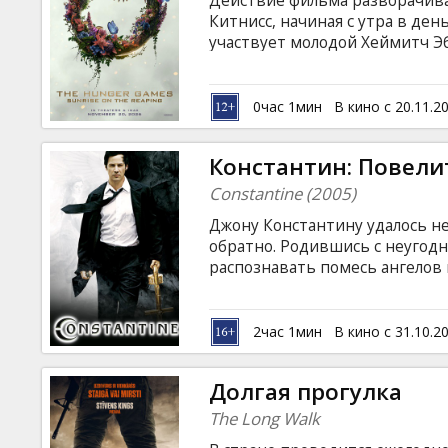
Действие фильма разворачивае
Кинозакуски
Китнисс, начиная с утра в ден
участвует молодой Хеймитч Э
B2B
0час 1мин
В кино с 20.11.2
Клуб
Константин: Повели
Constantine (2005)
Джону Константину удалось не
обратно. Родившись с неугодн
распознавать помесь ангелов 
людей, - Константин под дав
самоубийство, лишь бы избави
Воскрешенный против собстве
2час 1мин
В кино с 31.10.2
живых.
Долгая прогулка
The Long Walk