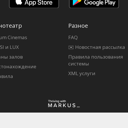
нотеатр
Разное
um Cinemas
FAQ
SI и LUX
✉️ Новостная рассылка
аны залов
Правила пользования
системы
стонахождение
XML услуги
авила