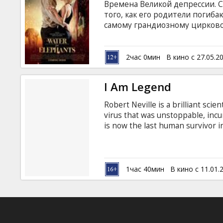
Времена Великой депрессии. С
того, как его родители погибаю
самому грандиозному цирково
ветеринаром, а заодно и влюб
которая, правда, замужем за 
дрессировщиком В ролях: Reese
2час 0мин
В кино с 27.05.2
Waltz, Paul Schneider, Jim Nort
Netter Сценарий: Richard LaGr
I Am Legend
субтитрами на латышском и ру
Robert Neville is a brilliant scie
virus that was unstoppable, in
is now the last human survivor i
world. For three years, Neville h
desperate to find any other surv
Mutant victims of the plague -- T
Neville's every move... waiting f
1час 40мин
В кино с 11.01.