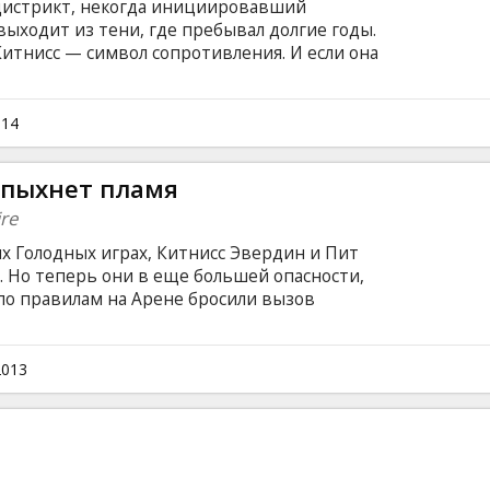
истрикт, некогда инициировавший
выходит из тени, где пребывал долгие годы.
Китнисс — символ сопротивления. И если она
чужой большой игре, где жизнь ее любимого
ресам, ей придется стать сильнее, чем на
 английском языке с субтитрами на
014
спыхнет пламя
re
х Голодных играх, Китнисс Эвердин и Пит
 Но теперь они в еще большей опасности,
 по правилам на Арене бросили вызов
дующие, юбилейные, Голодные игры должны
аз в них участвуют только победители
ынуждены вновь выйти на Арену, где будут
2013
Правила игры меняются. Арена еще опасней,
еще выше! Фильм на английском языке с
сском языках.