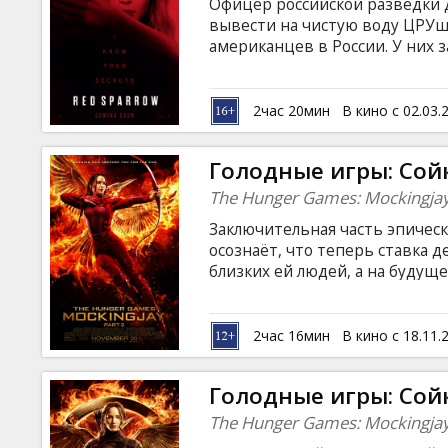
Офицер российской разведки 
вывести на чистую воду ЦРУш
американцев в России. У них 
угрозу безопасность обеих стр
Доминика хочет отомстить св
пытается выявить предателя в
2час 20мин
В кино с 02.03.
субтитрами на латышском и ру
Голодные игры: Сойк
The Hunger Games: Mockingjay 
Заключительная часть эпичес
осознаёт, что теперь ставка д
близких ей людей, а на будущ
в полномасштабную войну с п
вместе с группой близких дру
уничтожению президента Сноу
2час 16мин
В кино с 18.11.
и Китнисс ждёт гораздо боле
ловушки арены Голодных игр. 
Голодные игры: Сой
латышском и русском языках.
The Hunger Games: Mockingjay 