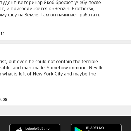
тудент-ветеринар Якоб бросает учебу после
т, и присоединяется к «Benzini Brothers»,
му шоу на Земле. Там он начинает работать
ляется в прекрасную наездницу Марлену,
Августом, харизматичным, но жестоким
 Witherspoon, Robert Pattinson, Christoph
011
on Режиссер: Francis Lawrence Продюсер:Gil
avenese Фильм на английском языке с
сском языках.
ntist, but even he could not contain the terrible
curable, and man-made. Somehow immune, Neville
n what is left of New York City and maybe the
as faithfully sent out daily radio messages,
ivors who might be out there. But he is not alone.
he Infected -- lurk in the shadows... watching
or him to make a fatal mistake.
2008