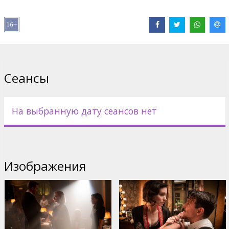
Dafoe
,
Richard Jenkins
,
Rooney Mara
,
Ron Perlman
,
David
Strathairn
Сайты:
IMDB
,
Официальный сайт
,
Facebook
Сеансы
На выбранную дату сеансов нет
Изображения