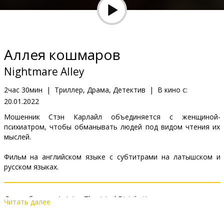
Кинозакуски
B2B
Аллея кошмаров
Клуб
Nightmare Alley
2час 30мин
|
Триллер, Драма, Детектив
|
В кино с:
20.01.2022
Мошенник Стэн Карлайл объединяется с женщиной-
психиатром, чтобы обманывать людей под видом чтения их
мыслей.
Фильм на английском языке с субтитрами на латышском и
русском языках.
Дистрибьютор:
Latvian Theatrical Distribution
Читать далее
Pежиссер :
Guillermo del Toro
В ролях:
Bradley Cooper
,
Cate Blanchett
,
Toni Collette
,
Willem