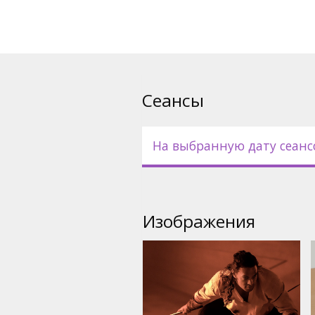
Вселенной. Тот, кто контрол
пряность, а тот, кто контрол
Вселенную.
Фильм на английском языке 
русском языках.
Сеансы
На выбранную дату сеанс
Изображения