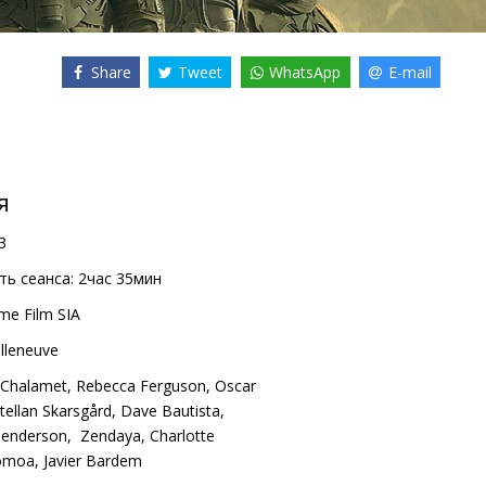
Share
Tweet
WhatsApp
E-mail
я
3
ь сеанса:
2час 35мин
me Film SIA
illeneuve
 Chalamet
,
Rebecca Ferguson
,
Oscar
tellan Skarsgård
,
Dave Bautista
,
Henderson
,
Zendaya
,
Charlotte
omoa
,
Javier Bardem