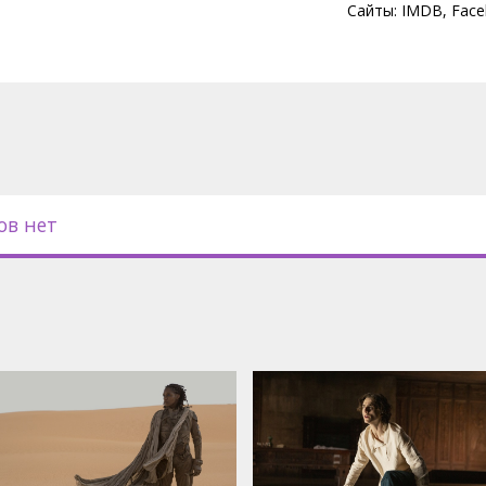
ирует Арракис, контролирует
Сайты:
IMDB
,
Face
ирует пряность, контролирует
с субтитрами на латышском и
ов нет