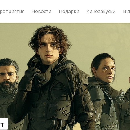
роприятия
Новости
Подарки
Кинозакуски
B2
ер