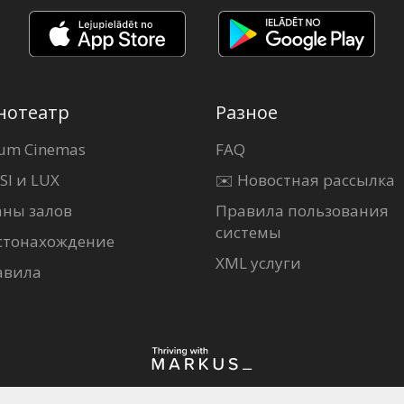
нотеатр
Разное
um Cinemas
FAQ
SI и LUX
✉️ Новостная рассылка
аны залов
Правила пользования
системы
стонахождение
XML услуги
авила