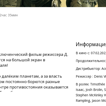
2час 35мин
Информаци
В кино с:
07.02.202
ключенческий фильм режиссера Д.
ся на большой экран в
Продолжительност
аля!
Дистрибьютор:
Ac
 далёким планетам, а за власть
Pежиссер :
Denis V
ом постоянно борются разные
В ролях:
Timothée
нтре противостояния оказывается
Isaac
,
Josh Brolin
,
S
 Там обитают гигантские песчаные
Stephen McKinley 
ь скитальцы-фремены, но её
Rampling
,
Jason M
ь, самое важное вещество во