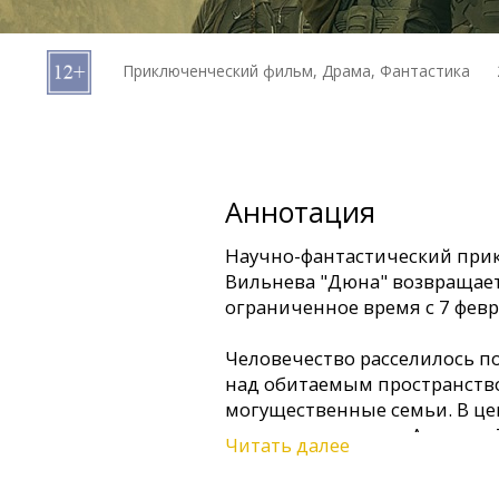
Кинозакуски
Приключенческий фильм, Драма, Фантастика
B2B
Клуб
Аннотация
Научно-фантастический при
Вильнева "Дюна" возвращает
ограниченное время с 7 февр
Человечество расселилось по
над обитаемым пространств
могущественные семьи. В це
пустынная планета Арракис.
Читать далее
черви, а в пещерах затаилис
главная ценность — пряност