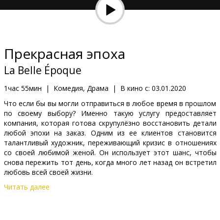
Кинозакуски
B2B
Прекрасная эпоха
Клуб
La Belle Époque
1час 55мин
|
Комедия, Драма
|
В кино с:
03.01.2020
Что если бы вы могли отправиться в любое время в прошлом
по своему выбору? Именно такую услугу предоставляет
компания, которая готова скрупулёзно восстановить детали
любой эпохи на заказ. Одним из ее клиентов становится
талантливый художник, переживающий кризис в отношениях
со своей любимой женой. Он использует этот шанс, чтобы
снова пережить тот день, когда много лет назад он встретил
любовь всей своей жизни.
Читать далее
Фильм на французском языке с субтитрами на латышском и
русском языках.