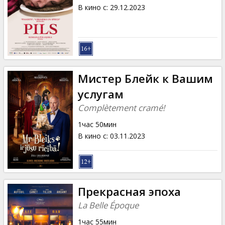
Кинозакуски
В кино с
:
29.12.2023
B2B
Клуб
Мистер Блейк к Вашим
услугам
Complètement cramé!
1час 50мин
В кино с
:
03.11.2023
Прекрасная эпоха
La Belle Époque
1час 55мин