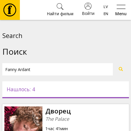
Войти
Найти фильм
Menu
Фильмы
Search
Билеты
Поиск
Культура
Мероприятия
Нашлось: 4
Новости
Дворец
Подарки
The Palace
1час 41мин