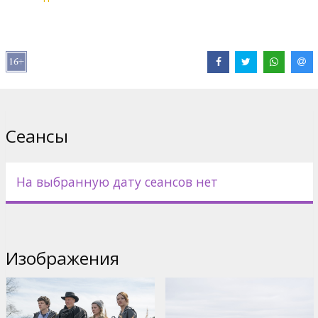
Дистрибьютор:
Acme Film SIA
Pежиссер :
Ruben Fleischer
В ролях:
Woody Harrelson
,
Jesse Eisenberg
,
Emma Stone
,
Abigail
Breslin
,
Rosario Dawson
,
Zoey Deutch
,
Luke Wilson
Сайты:
IMDB
,
Официальный сайт
,
Facebook
Сеансы
На выбранную дату сеансов нет
Изображения