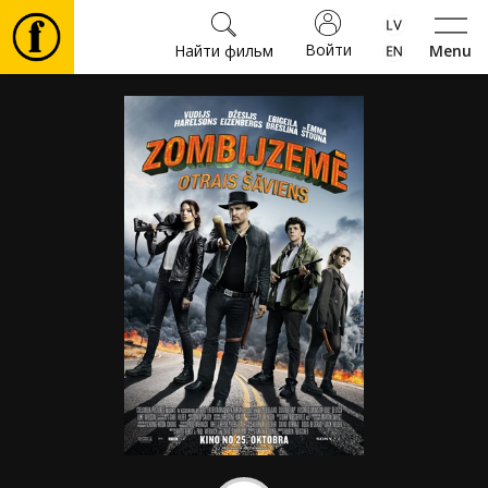
Войти
Найти фильм
Menu
Фильмы
Билеты
Культура
Мероприятия
Новости
Подарки