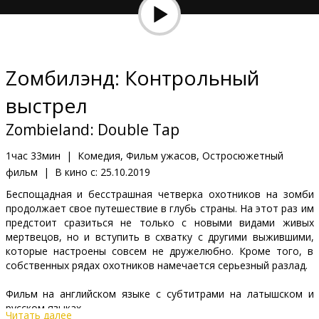
Кинозакуски
B2B
Zомбилэнд: Контрольный
Клуб
выстрел
Zombieland: Double Tap
1час 33мин
|
Комедия, Фильм ужасов, Остросюжетный
фильм
|
В кино с:
25.10.2019
Беспощадная и бесстрашная четверка охотников на зомби
продолжает свое путешествие в глубь страны. На этот раз им
предстоит сразиться не только с новыми видами живых
мертвецов, но и вступить в схватку с другими выжившими,
которые настроены совсем не дружелюбно. Кроме того, в
собственных рядах охотников намечается серьезный разлад.
Фильм на английском языке с субтитрами на латышском и
русском языках.
Читать далее