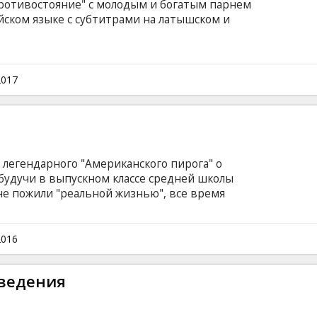
противостояние" с молодым и богатым парнем
йском языке с субтитрами на латышском и
2017
й легендарного "Американского пирога" о
будучи в выпускном классе средней школы
 не пожили "реальной жизнью", все время
ерными детками. У них осталась последняя
ию - пока еще не поздно, надо срочно
м на английском языке с субтитрами на
2016
оведения