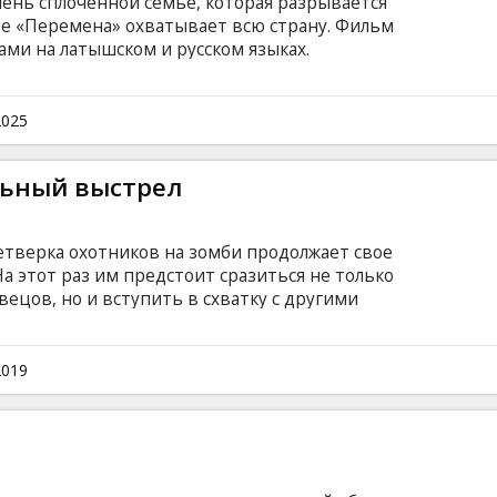
ень сплоченной семье, которая разрывается
ие «Перемена» охватывает всю страну. Фильм
ами на латышском и русском языках.
2025
льный выстрел
етверка охотников на зомби продолжает свое
На этот раз им предстоит сразиться не только
цов, но и вступить в схватку с другими
ы совсем не дружелюбно. Кроме того, в
намечается серьезный разлад. Фильм на
и на латышском и русском языках.
2019