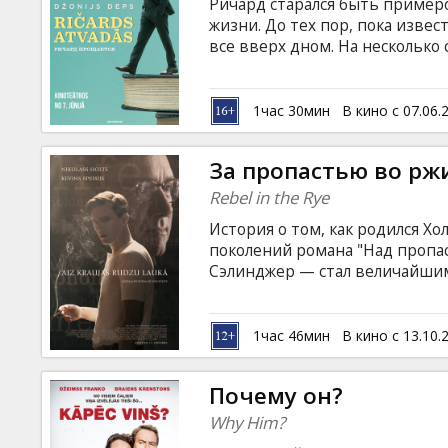
Ричард старался быть пример
жизни. До тех пор, пока изве
все вверх дном. На несколько 
костюме, он мысленно прожива
его дни побегут быстро и безв
жить осталось недолго, пусть
1час 30мин
В кино с 07.06.
английском языке с субтитрам
За пропастью во рж
Rebel in the Rye
История о том, как родился Хо
поколений романа "Над пропас
Сэлинджер — стал величайши
удивительную судьбу. Фильм н
латышском и русском языках.
1час 46мин
В кино с 13.10.
Почему он?
Why Him?