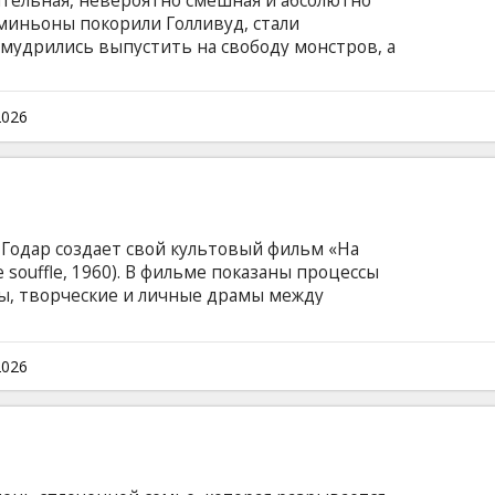
ительная, невероятно смешная и абсолютно
 миньоны покорили Голливуд, стали
умудрились выпустить на свободу монстров, а
пытаться спасти планету от хаоса, который
ступен в следующих версиях: -дублированный
ванный на русском языке с латышскими
2026
зыке с субтитрами на латышском языке.
 Годар создает свой культовый фильм «На
 souffle, 1960). В фильме показаны процессы
ты, творческие и личные драмы между
ния между актёрами и режиссёром. Фильм на
ми на латышском и русском языках.
2026