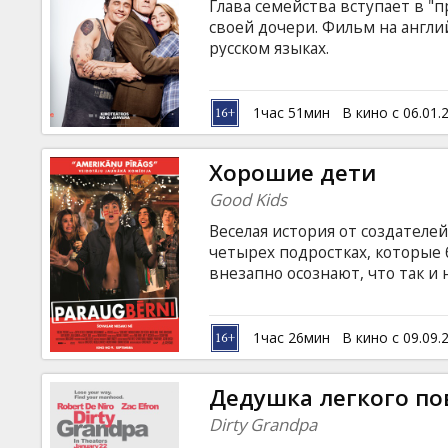
Глава семейства вступает в "
своей дочери. Фильм на англи
русском языках.
1час 51мин
В кино с 06.01.
Хорошие дети
Good Kids
Веселая история от создателе
четырех подростках, которые 
внезапно осознают, что так и
оставаясь послушными и прим
возможность исправить ситуац
пуститься во все тяжкие! Филь
1час 26мин
В кино с 09.09.
латышском и русском языках.
Дедушка легкого п
Dirty Grandpa