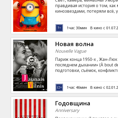
Свет, камера, миньоны! Умор
Кинозакуски
правдивая история о том, как
кинозвездами, потеряли всё, 
затем объединились, чтобы по
B2B
они сами и создали. Фильм до
на латышском языке; -дублиро
1час 30мин
В кино с 01.07.
субтитрами; -На английском я
Клуб
Новая волна
Nouvelle Vague
Париж конца 1950-х , Жан-Люк
последнем дыхании» (À bout de
подготовки, съёмок, конфлик
участниками, а также отноше
французском языке с субтитра
1час 46мин
В кино с 02.01.
Годовщина
Anniversary