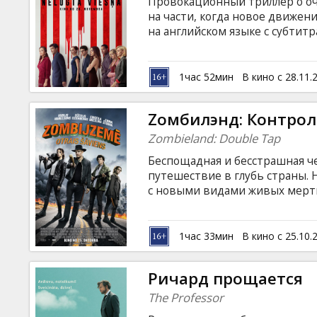
Провокационный триллер о оч
на части, когда новое движен
на английском языке с субтитр
1час 52мин
В кино с 28.11.
Zомбилэнд: Контро
Zombieland: Double Tap
Беспощадная и бесстрашная ч
путешествие в глубь страны. 
с новыми видами живых мертве
выжившими, которые настроен
собственных рядах охотников 
английском языке с субтитрам
1час 33мин
В кино с 25.10.
Ричард прощается
The Professor