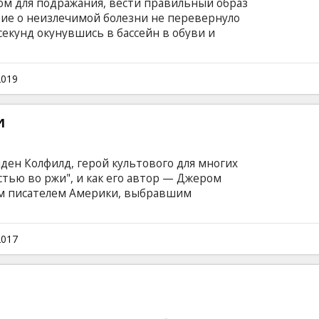
ом для подражания, вести правильный образ
стие о неизлечимой болезни не перевернуло
секунд окунувшись в бассейн в обуви и
ет свою жизнь и осознает, что с этой минуты
озвратно, словно песок сквозь пальцы. Раз уж
 жизнь будет веселой и беззаботной! Фильм на
2019
и на латышском и русском языках.
и
лден Колфилд, герой культового для многих
тью во ржи", и как его автор — Джером
м писателем Америки, выбравшим
а английском языке с субтитрами на
2017