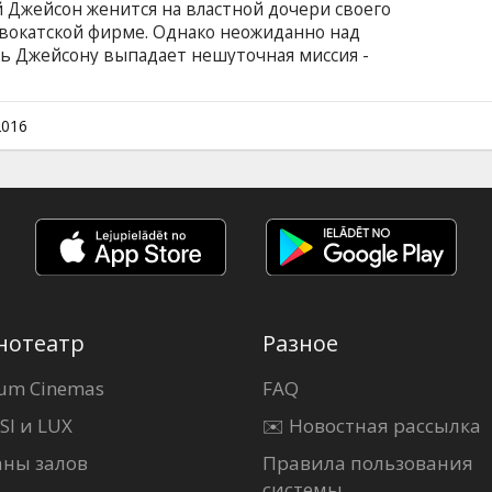
 Джейсон женится на властной дочери своего
двокатской фирме. Однако неожиданно над
дь Джейсону выпадает нешуточная миссия -
вместе со своим дедом-баламутом Диком. А
денческие вечеринки, драки в баре и
 поскольку Дик дал себе зарок жить на
2016
лийском языке с субтитрами на латышском и
нотеатр
Разное
um Cinemas
FAQ
SI и LUX
✉️ Новостная рассылка
аны залов
Правила пользования
системы