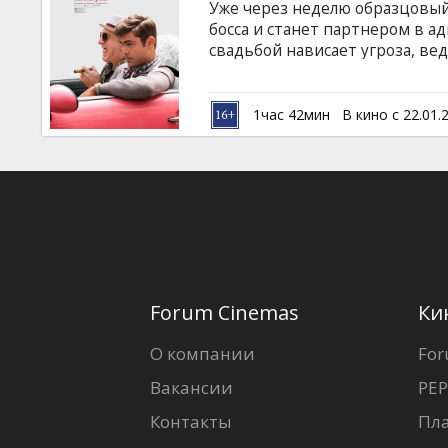
Уже через неделю образцовый
босса и станет партнером в а
свадьбой нависает угроза, ве
провести весенние каникулы 
это означает сумасшедшие сту
незобываемые вечера караоке,
1час 42мин
В кино с 22.01.
полную катушку! Фильм на анг
русском языках.
Forum Cinemas
Ки
О компании
For
Вакансии
PEP
Контакты
Пл