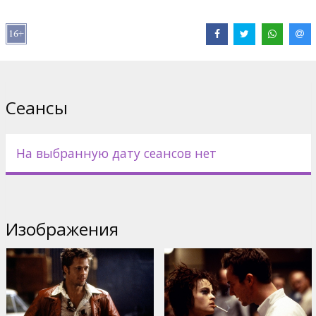
Дистрибьютор:
Kino Kults, SIA
Pежиссер :
David Fincher
В ролях:
Brad Pitt
,
Edward Norton
,
Helena Bonham Carter
,
Jared
Leto
,
Meat Loaf
Сайты:
IMDB
,
Facebook
Сеансы
На выбранную дату сеансов нет
Изображения