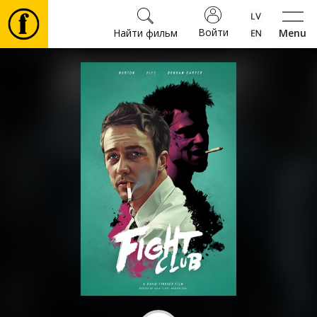
Войти
Найти фильм
Menu
Фильмы
Билеты
Культура
Мероприятия
Новости
Подарки