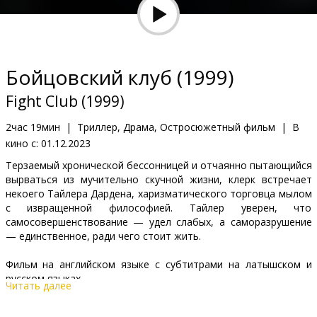
Кинозакуски
B2B
Бойцовский клуб (1999)
Клуб
Fight Club (1999)
2час 19мин
|
Триллер, Драма, Остросюжетный фильм
|
В
кино с:
01.12.2023
Терзаемый хронической бессонницей и отчаянно пытающийся
вырваться из мучительно скучной жизни, клерк встречает
некоего Тайлера Дардена, харизматического торговца мылом
с извращенной философией. Тайлер уверен, что
самосовершенствование — удел слабых, а саморазрушение
— единственное, ради чего стоит жить.
Фильм на английском языке с субтитрами на латышском и
русском языках.
Читать далее